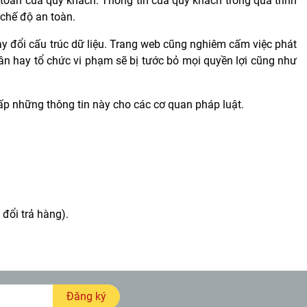
h toán của quý khách. Thông tin của quý khách trong quá trình
chế độ an toàn.
y đổi cấu trúc dữ liệu. Trang web cũng nghiêm cấm việc phát
ân hay tổ chức vi phạm sẽ bị tước bỏ mọi quyền lợi cũng như
ấp những thông tin này cho các cơ quan pháp luật.
đổi trả hàng).
Đăng ký