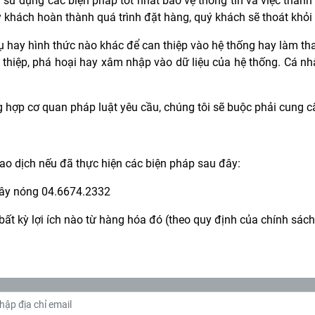
à sử dụng các biện pháp tốt nhất bảo vệ thông tin và việc than
khách hoàn thành quá trình đặt hàng, quý khách sẽ thoát khỏi 
ụ hay hình thức nào khác để can thiệp vào hệ thống hay làm tha
 thiệp, phá hoại hay xâm nhập vào dữ liệu của hệ thống. Cá nh
g hợp cơ quan pháp luật yêu cầu, chúng tôi sẽ buộc phải cung c
o dịch nếu đã thực hiện các biện pháp sau đây:
 dây nóng 04.6674.2332
t kỳ lợi ích nào từ hàng hóa đó (theo quy định của chính sách 