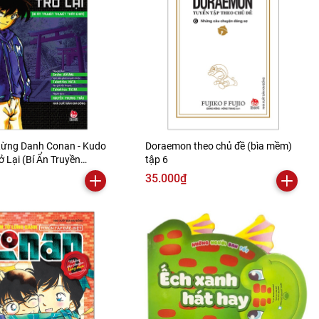
ừng Danh Conan - Kudo
Doraemon theo chủ đề (bìa mềm)
rở Lại (Bí Ẩn Truyền
tập 6
ần Chim)
35.000₫