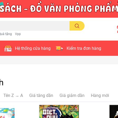
Quà tặng
Vpp
Hệ thống cửa hàng
Kiểm tra đơn hàng
h
Tên Z → A
Giá tăng dần
Giá giảm dần
Hàng mới