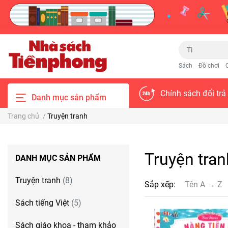
Sách
Đồ chơi
Chính sách đổi trả
Danh mục sản phẩm
Trang chủ
/
Truyện tranh
Truyện tran
DANH MỤC SẢN PHẨM
Truyện tranh
(8)
Sắp xếp:
Tên A → Z
Sách tiếng Việt
(5)
Sách giáo khoa - tham khảo