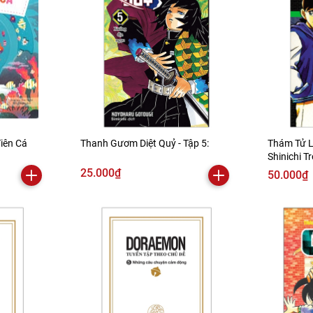
Tiên Cá
Thanh Gươm Diệt Quỷ - Tập 5:
Thám Tử L
Shinichi T
Thuyết Th
25.000₫
50.000₫