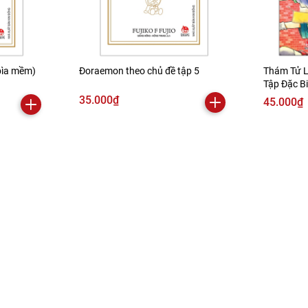
bìa mềm)
Đoraemon theo chủ đề tập 5
Thám Tử L
Tập Đặc B
Lãng Mạn 
35.000₫
45.000₫