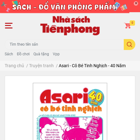
0
Sách
Đồ chơi
Quà tặng
Vpp
Trang chủ
/
Truyện tranh
/
Asari - Cô Bé Tinh Nghịch - 40 Năm