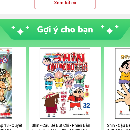
Xem tất cả
ập 13 - Quyết
Shin - Cậu Bé Bút Chì - Phiên Bản
Shin - Cậu Bé