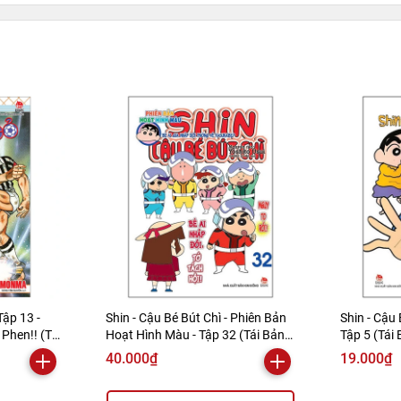
Tập 13 -
Shin - Cậu Bé Bút Chì - Phiên Bản
Shin - Cậu 
Phen!! (Tái
Hoạt Hình Màu - Tập 32 (Tái Bản
Tập 5 (Tái
2019)
40.000₫
19.000₫