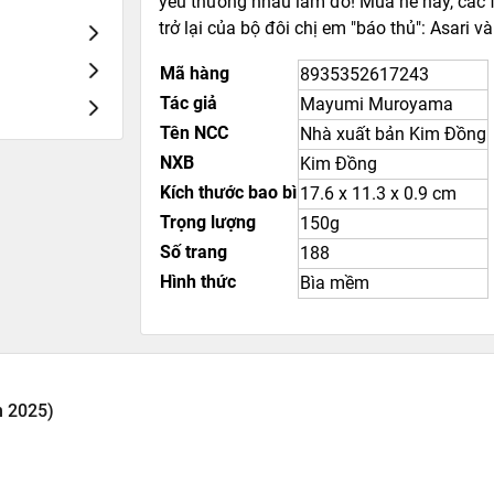
yêu thương nhau lắm đó! Mùa hè này, các f
trở lại của bộ đôi chị em "báo thủ": Asari v
Mã hàng
8935352617243
Tác giả
Mayumi Muroyama
Tên NCC
Nhà xuất bản Kim Đồng
NXB
Kim Đồng
Kích thước bao bì
17.6 x 11.3 x 0.9 cm
Trọng lượng
150g
Số trang
188
Hình thức
Bìa mềm
n 2025)