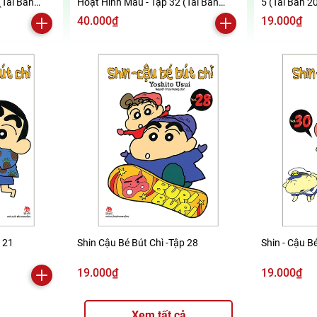
(Tái Bản
Hoạt Hình Màu - Tập 32 (Tái Bản
5 (Tái Bản 2
2019)
40.000₫
19.000₫
p 21
Shin Cậu Bé Bút Chì -Tập 28
Shin - Cậu Bé
19.000₫
19.000₫
Xem tất cả