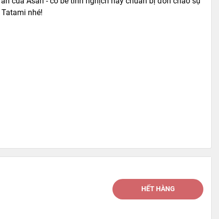
an của Asari - cô bé tinh nghịch hãy chuẩn bị đón chào sự
à Tatami nhé!
HẾT HÀNG