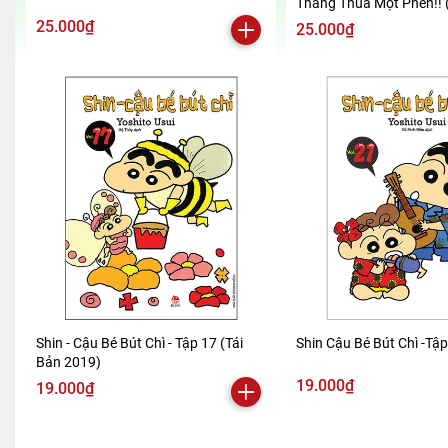
Thắng Thua Một Phen!! 
2024)
25.000₫
25.000₫
Shin - Cậu Bé Bút Chì - Tập 17 (Tái
Shin Cậu Bé Bút Chì -Tậ
Bản 2019)
19.000₫
19.000₫