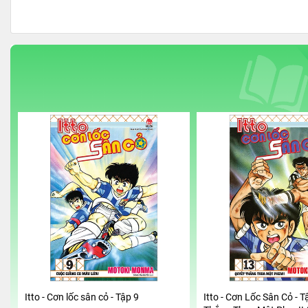
Itto - Cơn lốc sân cỏ - Tập 9
Itto - Cơn Lốc Sân Cỏ - T