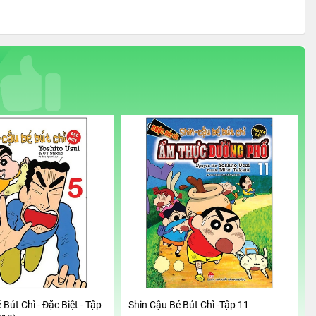
 Bút Chì - Đặc Biệt - Tập
Shin Cậu Bé Bút Chì -Tập 11