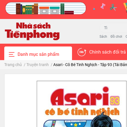
Sách
Đồ chơi
Chính sách đổi trả
Danh mục sản phẩm
Trang chủ
/
Truyện tranh
/
Asari - Cô Bé Tinh Nghịch - Tập 93 (Tái Bả