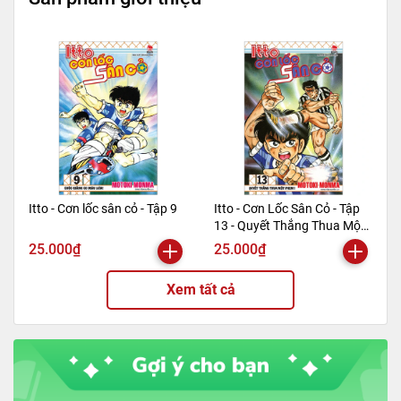
Itto - Cơn lốc sân cỏ - Tập 9
Itto - Cơn Lốc Sân Cỏ - Tập
13 - Quyết Thắng Thua Một
Phen!! (Tái Bản 2024)
25.000₫
25.000₫
Xem tất cả