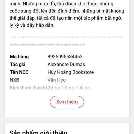
mình. Những mưu đồ, thủ đoạn khó đoán, những
cuộc xung đột lên đến đỉnh điểm, những bí mật không
thể giải đáp, tất cả đã tạo nên một tác phẩm bất ngờ,
ly kỳ và đầy hấp dẫn.
==========================================
============================
Mã hàng
8935095634453
Tác giả
Alexandre Dumas
Tên NCC
Huy Hoàng Bookstore
NXB
Văn Học
Kích thước bao bì
20.5 x 13.5 x 1.4 cm
Trọng lượng
800gr
Xem thêm
Số trang
275
Hình thức
Bìa cứng
Sản phẩm giới thiệu