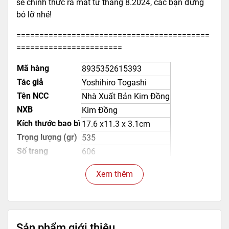
sẽ chính thức ra mắt từ tháng 8.2024, các bạn đừng
bỏ lỡ nhé!
==========================================
=======================
Mã hàng
8935352615393
Tác giả
Yoshihiro Togashi
Tên NCC
Nhà Xuất Bản Kim Đồng
NXB
Kim Đồng
Kích thước bao bì
17.6 x11.3 x 3.1cm
Trọng lượng (gr)
535
Số trang
606
Hình thức
Bìa mềm
Xem thêm
Sản phẩm giới thiệu