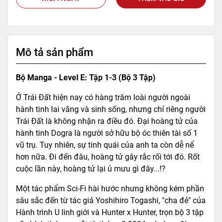
Mô tả sản phẩm
Bộ Manga - Level E: Tập 1-3 (Bộ 3 Tập)
Ở Trái Đất hiện nay có hàng trăm loài người ngoài
hành tinh lai vãng và sinh sống, nhưng chỉ riêng người
Trái Đất là không nhận ra điều đó. Đại hoàng tử của
hành tinh Dogra là người sở hữu bộ óc thiên tài số 1
vũ trụ. Tuy nhiên, sự tinh quái của anh ta còn dễ nể
hơn nữa. Đi đến đâu, hoàng tử gây rắc rối tới đó. Rốt
cuộc lần này, hoàng tử lại ủ mưu gì đây...!?
Một tác phẩm Sci-Fi hài hước nhưng không kém phần
sâu sắc đến từ tác giả Yoshihiro Togashi, "cha đẻ" của
Hành trình U linh giới và Hunter x Hunter, trọn bộ 3 tập