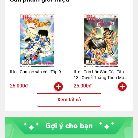
Itto - Cơn lốc sân cỏ - Tập 9
Itto - Cơn Lốc Sân Cỏ - Tập
13 - Quyết Thắng Thua Một
Phen!! (Tái Bản 2024)
25.000₫
25.000₫
Xem tất cả