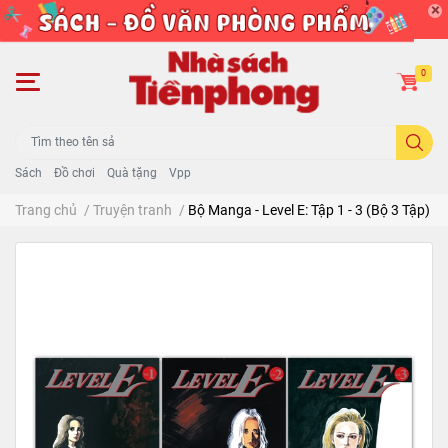
0
Sách
Đồ chơi
Quà tặng
Vpp
Trang chủ
/
Truyện tranh
/
Bộ Manga - Level E: Tập 1 - 3 (Bộ 3 Tập)