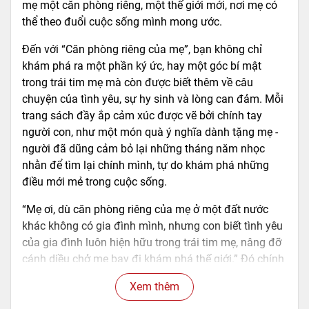
mẹ một căn phòng riêng, một thế giới mới, nơi mẹ có
thể theo đuổi cuộc sống mình mong ước.
Đến với “Căn phòng riêng của mẹ”, bạn không chỉ
khám phá ra một phần ký ức, hay một góc bí mật
trong trái tim mẹ mà còn được biết thêm về câu
chuyện của tình yêu, sự hy sinh và lòng can đảm. Mỗi
trang sách đầy ắp cảm xúc được vẽ bởi chính tay
người con, như một món quà ý nghĩa dành tặng mẹ -
người đã dũng cảm bỏ lại những tháng năm nhọc
nhằn để tìm lại chính mình, tự do khám phá những
điều mới mẻ trong cuộc sống.
“Mẹ ơi, dù căn phòng riêng của mẹ ở một đất nước
khác không có gia đình mình, nhưng con biết tình yêu
của gia đình luôn hiện hữu trong trái tim mẹ, nâng đỡ
cánh diều chở mẹ bay đi khám phá thế giới.” Đó chính
là lời nhắn nhủ từ tận đáy lòng mà tác giả dành cho
Xem thêm
mẹ, cũng là lời nhắn gửi của những người con trên thế
giới này đến với mẹ của mình, rằng: “Con yêu mẹ rất