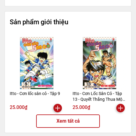
nhiều, mẹ đã vất vả rồi, mong mẹ sẽ sống thật hạnh
phúc”.
Sản phẩm giới thiệu
==========================================
============================
Mã hàng
8935325026324
Tác giả
Gimgre
Tên NCC
AZ Việt Nam
NXB
Văn Học
Kích thước bao bì
19 x 13 x 1.4 cm
Trọng lượng
310gr
Số trang
296
Itto - Cơn lốc sân cỏ - Tập 9
Itto - Cơn Lốc Sân Cỏ - Tập
13 - Quyết Thắng Thua Một
Hình thức
Bìa mềm
Phen!! (Tái Bản 2024)
25.000₫
25.000₫
Xem tất cả