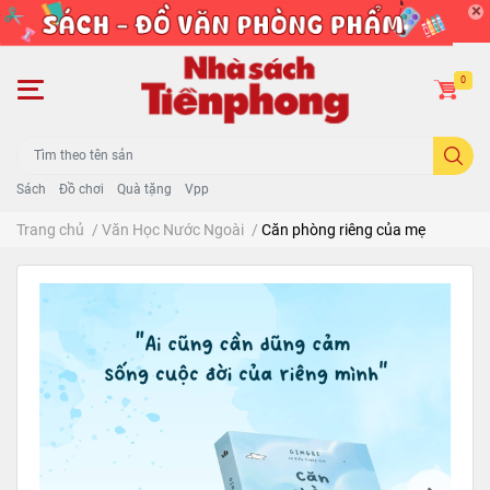
0
Sách
Đồ chơi
Quà tặng
Vpp
Trang chủ
/
Văn Học Nước Ngoài
/
Căn phòng riêng của mẹ