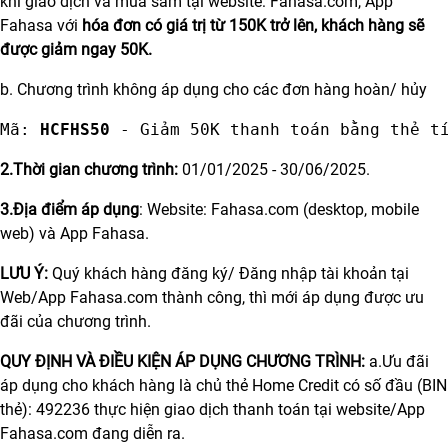
khi giao dịch và mua sắm tại website: Fahasa.com, App
Fahasa với
hóa đơn có giá trị từ 150K trở lên, khách hàng sẽ
được giảm ngay 50K.
b. Chương trình không áp dụng cho các đơn hàng hoàn/ hủy
Mã: 
HCFHS50
 - Giảm 50K thanh toán bằng thẻ t
2.Thời gian chương trình:
01/01/2025 - 30/06/2025.
3.Địa điểm áp dụng
: Website:
Fahasa.com
(desktop, mobile
web) và App Fahasa.
LƯU Ý:
Quý khách hàng đăng ký/ Đăng nhập tài khoản tại
Web/App Fahasa.com thành công, thì mới áp dụng được ưu
đãi của chương trình.
QUY ĐỊNH VÀ ĐIỀU KIỆN ÁP DỤNG CHƯƠNG TRÌNH:
a.Ưu đãi
áp dụng cho khách hàng là chủ thẻ Home Credit có số đầu (BIN
thẻ): 492236 thực hiện giao dịch thanh toán tại website/App
Fahasa.com đang diễn ra.