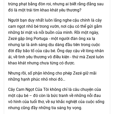
trừng phạt bằng đòn roi, nhưng ai biết rằng đằng sau
đó là một trái tim khao khát yêu thương?
Người bạn duy nhất luôn lắng nghe cậu chính là cây
cam ngọt nhỏ bé trong vườn, nơi cậu có thể gửi gắm
những bí mật và nỗi buồn của mình. Rồi một ngày,
Zezé gặp ông Portuga - một người đàn ông xa lạ
nhưng lại là ánh sáng dịu dàng đầu tiên trong cuộc
đời đầy bão tố của cậu bé. Ông dạy cậu về lòng nhân
ái, về tình yêu thương vô điều kiện - thứ mà Zezé luôn
khao khát nhưng chưa từng có được.
Nhưng rồi, số phận không cho phép Zezé giữ mãi
những hạnh phúc nhỏ nhoi đó…
Cây Cam Ngọt Của Tôi không chỉ là câu chuyện của
một cậu bé – đó còn là bức tranh về những nỗi đau
vô hình của tuổi thơ, về sự khắc nghiệt của cuộc sống
nhưng cũng đầy những tia sáng hy vọng.