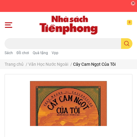
0
Sách
Đồ chơi
Quà tặng
Vpp
Trang chủ
/
Văn Học Nước Ngoài
/
Cây Cam Ngọt Của Tôi