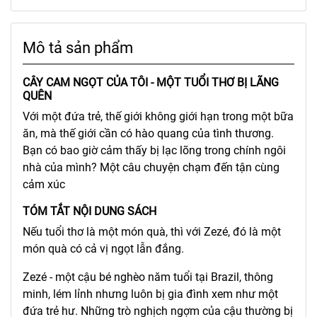
Mô tả sản phẩm
CÂY CAM NGỌT CỦA TÔI - MỘT TUỔI THƠ BỊ LÃNG
QUÊN
Với một đứa trẻ, thế giới không giới hạn trong một bữa
ăn, mà thế giới cần có hào quang của tình thương.
Bạn có bao giờ cảm thấy bị lạc lõng trong chính ngôi
nhà của mình? Một câu chuyện chạm đến tận cùng
cảm xúc
TÓM TẮT NỘI DUNG SÁCH
Nếu tuổi thơ là một món quà, thì với Zezé, đó là một
món quà có cả vị ngọt lẫn đắng.
Zezé - một cậu bé nghèo năm tuổi tại Brazil, thông
minh, lém lỉnh nhưng luôn bị gia đình xem như một
đứa trẻ hư. Những trò nghịch ngợm của cậu thường bị