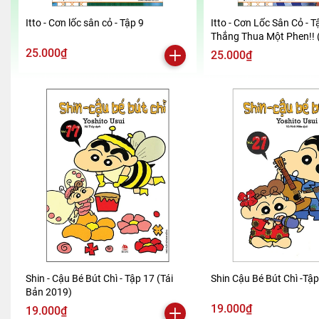
Itto - Cơn lốc sân cỏ - Tập 9
Itto - Cơn Lốc Sân Cỏ - T
Thắng Thua Một Phen!! 
2024)
25.000₫
25.000₫
Shin - Cậu Bé Bút Chì - Tập 17 (Tái
Shin Cậu Bé Bút Chì -Tậ
Bản 2019)
19.000₫
19.000₫