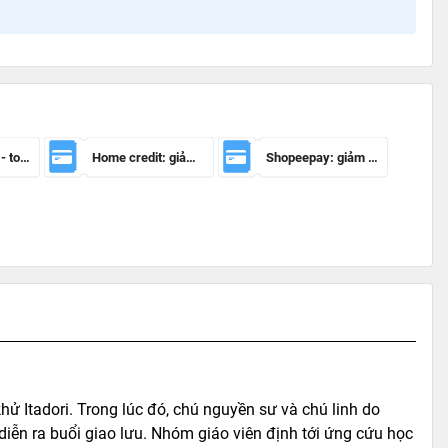
Mã giảm 100k - toàn sàn
Home credit: giảm 50.000đ cho đơn hàng từ 150.000đ
Shopeepay: giảm 20k cho đh từ 30k
khử Itadori. Trong lúc đó, chú nguyền sư và chú linh do
ễn ra buổi giao lưu. Nhóm giáo viên định tới ứng cứu học