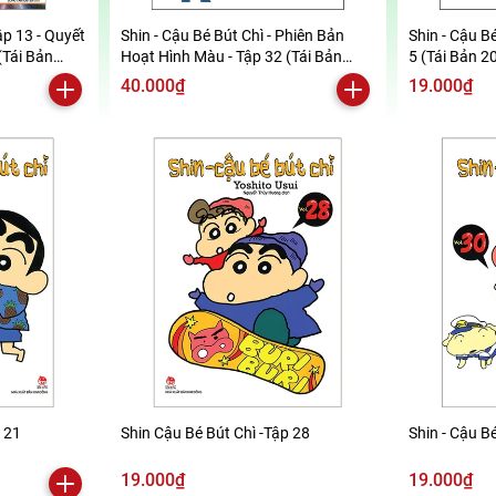
ập 13 - Quyết
Shin - Cậu Bé Bút Chì - Phiên Bản
Shin - Cậu Bé
(Tái Bản
Hoạt Hình Màu - Tập 32 (Tái Bản
5 (Tái Bản 2
2019)
40.000₫
19.000₫
p 21
Shin Cậu Bé Bút Chì -Tập 28
Shin - Cậu Bé
19.000₫
19.000₫