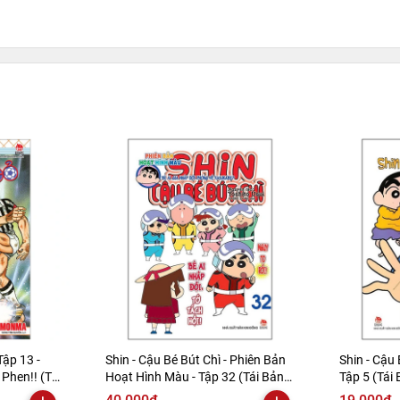
Tập 13 -
Shin - Cậu Bé Bút Chì - Phiên Bản
Shin - Cậu 
Phen!! (Tái
Hoạt Hình Màu - Tập 32 (Tái Bản
Tập 5 (Tái
2019)