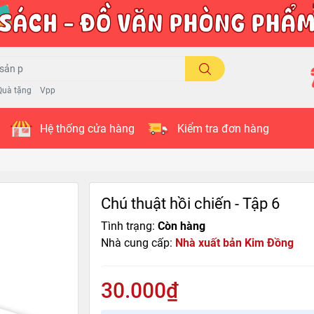
Quà tặng
Vpp
Hệ thống cửa hàng
Kiểm tra đơn hàng
Chú thuật hồi chiến - Tập 6
Tình trạng:
Còn hàng
Nhà cung cấp:
Nhà xuất bản Kim Đồng
30.000₫