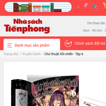
Sách
Đồ chơi
Chính sách đổi trả
Danh mục sản phẩm
Trang chủ
/
Truyện tranh
/
Chú thuật hồi chiến - Tập 6