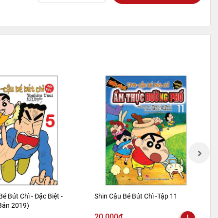
Bé Bút Chì - Đặc Biệt -
Shin Cậu Bé Bút Chì -Tập 11
 Bản 2019)
20.000₫