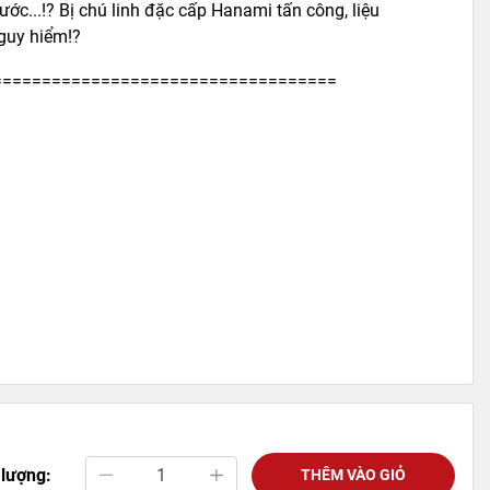
ước...!? Bị chú linh đặc cấp Hanami tấn công, liệu
guy hiểm!?
===================================
 lượng:
THÊM VÀO GIỎ