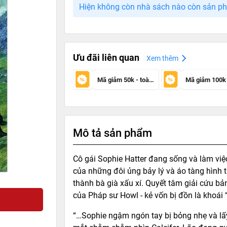
Hiện không còn nhà sách nào còn sản p
Ưu đãi liên quan
Xem thêm
Mã giảm 50k - toàn sàn
Mô tả sản phẩm
Cô gái Sophie Hatter đang sống và làm việ
của những đôi ủng bảy lý và áo tàng hình 
thành bà già xấu xí. Quyết tâm giải cứu bả
của Pháp sư Howl - kẻ vốn bị đồn là khoái “
“…Sophie ngậm ngón tay bị bỏng nhẹ và lấy t