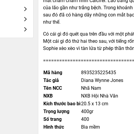
mắt chằm chằm nhìn Calcifer. Lão đang quậ
của lão gần như trắng bệch. Trong khoảnh 
sau đó đã có hàng dãy những con mắt bạc 
như thế.
Có cái gì đó quét qua trên đầu với một ph
Một cái gì đó thứ hai theo sau, với tiếng rố
Sophie xèo xèo vì tàn lửa từ phép thần th
=================================
Mã hàng
8935235225435
Tác giả
Diana Wynne Jones
Tên NCC
Nhã Nam
NXB
NXB Hội Nhà Văn
Kích thước bao bì
20.5 x 13 cm
Trọng lượng
400gr
Số trang
400
Hình thức
Bìa mềm