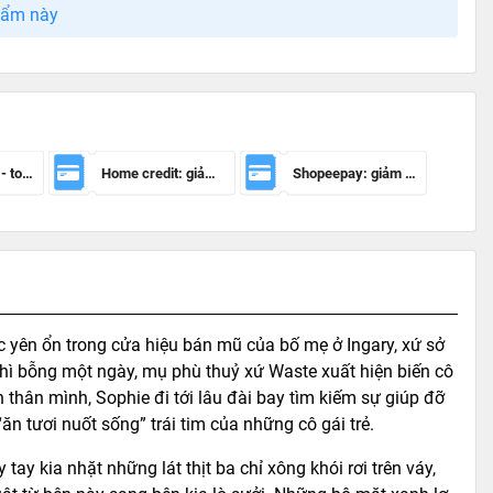
hẩm này
Mã giảm 100k - toàn sàn
Home credit: giảm 50.000đ cho đơn hàng từ 150.000đ
Shopeepay: giảm 20k cho đh từ 30k
c yên ổn trong cửa hiệu bán mũ của bố mẹ ở Ingary, xứ sở
thì bỗng một ngày, mụ phù thuỷ xứ Waste xuất hiện biến cô
n thân mình, Sophie đi tới lâu đài bay tìm kiếm sự giúp đỡ
ăn tươi nuốt sống” trái tim của những cô gái trẻ.
ay kia nhặt những lát thịt ba chỉ xông khói rơi trên váy,