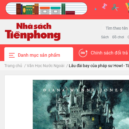
Sách
Đồ chơi
Chính sách đổi trả
Danh mục sản phẩm
Trang chủ
/
Văn Học Nước Ngoài
/
Lâu đài bay của pháp sư Howl - T