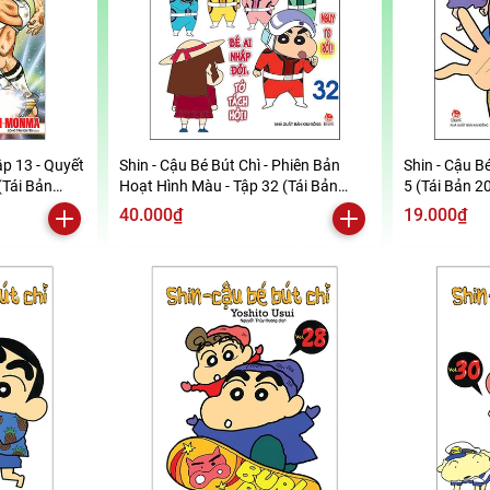
ập 13 - Quyết
Shin - Cậu Bé Bút Chì - Phiên Bản
Shin - Cậu Bé
(Tái Bản
Hoạt Hình Màu - Tập 32 (Tái Bản
5 (Tái Bản 2
2019)
40.000₫
19.000₫