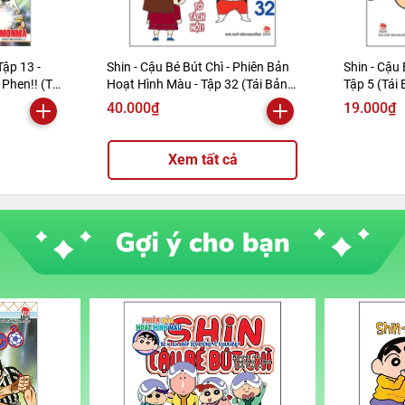
Tập 13 -
Shin - Cậu Bé Bút Chì - Phiên Bản
Shin - Cậu 
Phen!! (Tái
Hoạt Hình Màu - Tập 32 (Tái Bản
Tập 5 (Tái
2019)
40.000₫
19.000₫
Xem tất cả