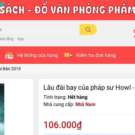
Quà tặng
Vpp
Hệ thống cửa hàng
Kiểm tra đơn hàng
ái Bản 2019
Lâu đài bay của pháp sư Howl -
Tình trạng:
Hết hàng
Nhà cung cấp:
Nhã Nam
106.000₫