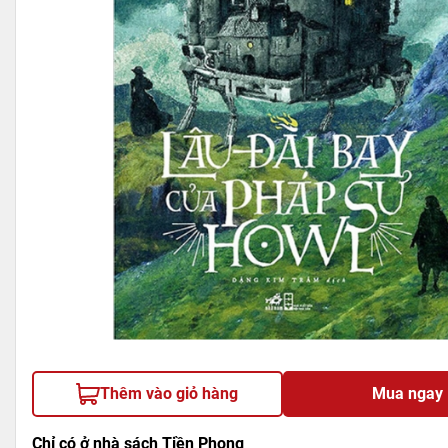
Thêm vào giỏ hàng
Mua ngay
Chỉ có ở nhà sách Tiền Phong