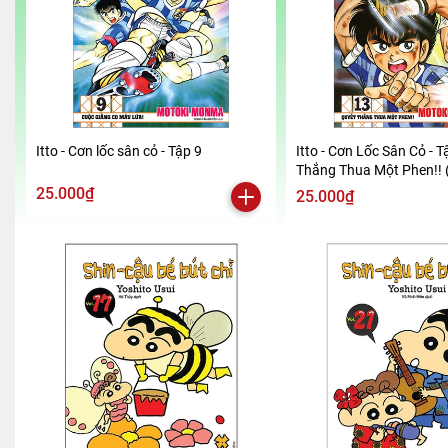
Itto - Cơn lốc sân cỏ - Tập 9
Itto - Cơn Lốc Sân Cỏ - T
Thắng Thua Một Phen!! 
2024)
25.000₫
25.000₫