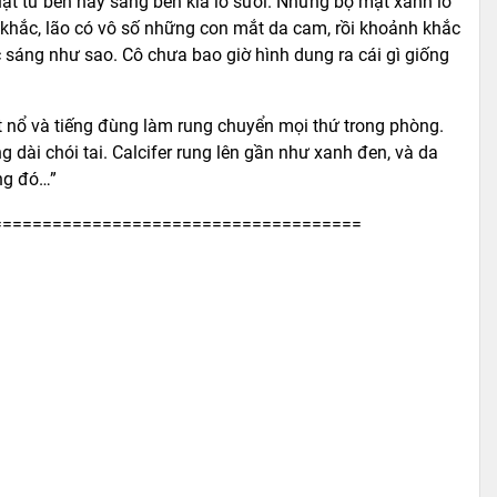
t từ bên này sang bên kia lò sưởi. Những bộ mặt xanh lơ
khắc, lão có vô số những con mắt da cam, rồi khoảnh khắc
sáng như sao. Cô chưa bao giờ hình dung ra cái gì giống
át nổ và tiếng đùng làm rung chuyển mọi thứ trong phòng.
ng dài chói tai. Calcifer rung lên gần như xanh đen, và da
ông đó…”
=====================================