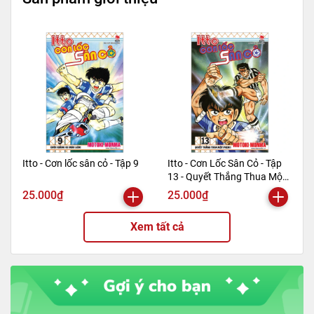
Trọng lượng
400gr
Số trang
316
Hình thức
Bìa mềm
Itto - Cơn lốc sân cỏ - Tập 9
Itto - Cơn Lốc Sân Cỏ - Tập
13 - Quyết Thắng Thua Một
Phen!! (Tái Bản 2024)
25.000₫
25.000₫
Xem tất cả