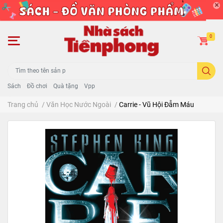
0
Sách
Đồ chơi
Quà tặng
Vpp
Trang chủ
/
Văn Học Nước Ngoài
/
Carrie - Vũ Hội Đẫm Máu