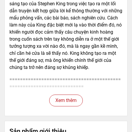
sáng tạo của Stephen King trong việc tạo ra một lối
dẫn truyện kết hợp giữa lời kể thông thường với những
mẩu phỏng vấn, các bài báo, sách nghiên cứu. Cách
làm này của King đặc biệt mới lạ vào thời điểm đó, nó
khiến người đọc cảm thấy câu chuyện kinh hoàng
trong cuốn sách trên tay không diễn ra ở một thế giới
tưởng tượng xa vời nào đó, mà là ngay gần kề mình,
chỉ cần hé cửa là sẽ thấy nó. King không tạo ra một
thế giới đáng sợ, mà ông khiến chính thế giới của
chúng ta trở nên đáng sợ khủng khiếp.
==========================================
============================
Mã hàng
8935235242494
Xem thêm
Tác giả
Stephen King
Tên NCC
Nhã Nam
NXB
Hội Nhà Văn
Kích thước bao bì
20.5 x 14 x 1.5 cm
Sản phẩm giới thiệu