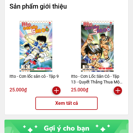
Trọng lượng
400gr
Sản phẩm giới thiệu
Số trang
332
Hình thức
Bìa mềm
Itto - Cơn lốc sân cỏ - Tập 9
Itto - Cơn Lốc Sân Cỏ - Tập
13 - Quyết Thắng Thua Một
Phen!! (Tái Bản 2024)
25.000₫
25.000₫
Xem tất cả