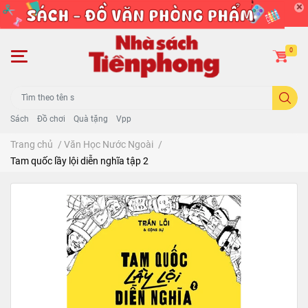
0
Sách
Đồ chơi
Quà tặng
Vpp
Trang chủ
/
Văn Học Nước Ngoài
/
Tam quốc lầy lội diễn nghĩa tập 2