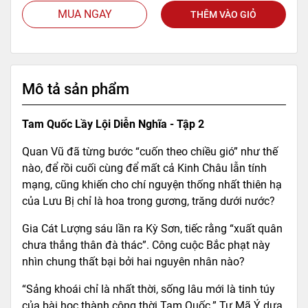
MUA NGAY
THÊM VÀO GIỎ
Mô tả sản phẩm
Tam Quốc Lầy Lội Diễn Nghĩa - Tập 2
Quan Vũ đã từng bước “cuốn theo chiều gió” như thế
nào, để rồi cuối cùng để mất cả Kinh Châu lẫn tính
mạng, cũng khiến cho chí nguyện thống nhất thiên hạ
của Lưu Bị chỉ là hoa trong gương, trăng dưới nước?
Gia Cát Lượng sáu lần ra Kỳ Sơn, tiếc rằng “xuất quân
chưa thắng thân đà thác”. Công cuộc Bắc phạt này
nhìn chung thất bại bởi hai nguyên nhân nào?
“Sảng khoái chỉ là nhất thời, sống lâu mới là tinh túy
của bài học thành công thời Tam Quốc.” Tư Mã Ý dựa