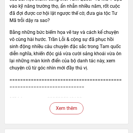
vào kỹ năng trường thọ, ẩn nhẫn nhiều năm, rốt cuộc
đã đợi được cơ hội lật ngược thế cờ, đưa gia tộc Tư
Mã trỗi dậy ra sao?
Bằng những bức biếm họa vẽ tay và cách kể chuyện
vô cùng hài hước. Trần Lỗi & cộng sự đã phục hồi
sinh động nhiều câu chuyện đặc sắc trong Tam quốc
diễn nghĩa, khiến độc giả vừa cười sảng khoái vừa ôn
lại những màn kinh điển của bộ danh tác này, xem
chuyện cũ từ góc nhìn mới đầy thú vị.
==========================================
============================
Mã hàng
8935235242180
Tác giả
Trần Lỗi
Xem thêm
Tên NCC
Nhã Nam
NXB
Hội Nhà Văn
Kích thước bao bì
20.5 x 14 x 1.6 cm