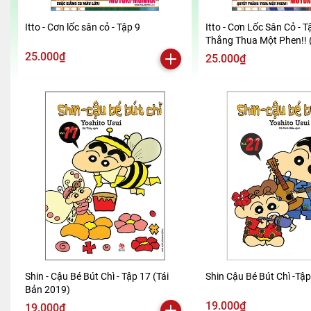
Itto - Cơn lốc sân cỏ - Tập 9
Itto - Cơn Lốc Sân Cỏ - T
Thắng Thua Một Phen!! 
2024)
25.000₫
25.000₫
Shin - Cậu Bé Bút Chì - Tập 17 (Tái
Shin Cậu Bé Bút Chì -Tậ
Bản 2019)
19.000₫
19.000₫