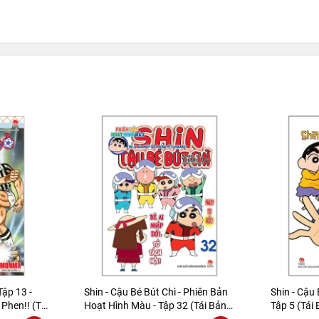
Tập 13 -
Shin - Cậu Bé Bút Chì - Phiên Bản
Shin - Cậu 
Phen!! (Tái
Hoạt Hình Màu - Tập 32 (Tái Bản
Tập 5 (Tái
2019)