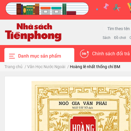
Sách
Đồ chơi
Chính sách đổi trả
Danh mục sản phẩm
Trang chủ
/
Văn Học Nước Ngoài
/
Hoàng lê nhất thống chí BM