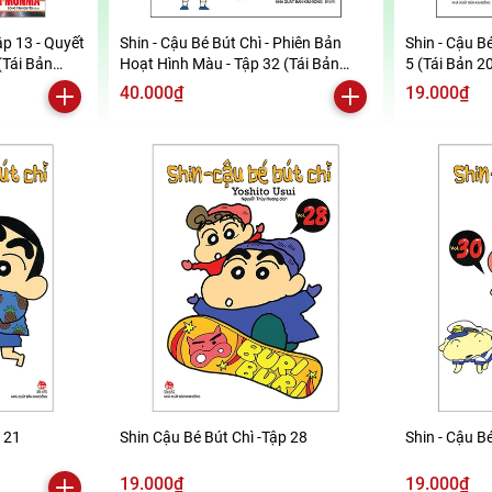
ập 13 - Quyết
Shin - Cậu Bé Bút Chì - Phiên Bản
Shin - Cậu Bé
(Tái Bản
Hoạt Hình Màu - Tập 32 (Tái Bản
5 (Tái Bản 2
2019)
40.000₫
19.000₫
p 21
Shin Cậu Bé Bút Chì -Tập 28
Shin - Cậu Bé
19.000₫
19.000₫