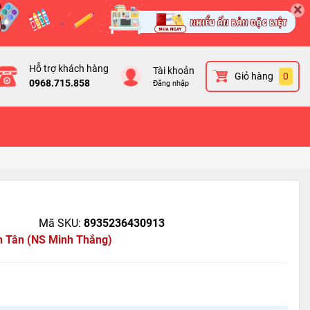
×
Hỗ trợ khách hàng
Tài khoản
Giỏ hàng
0
0968.715.858
Đăng nhập
Mã SKU:
8935236430913
h Tân (NS Minh Thắng)