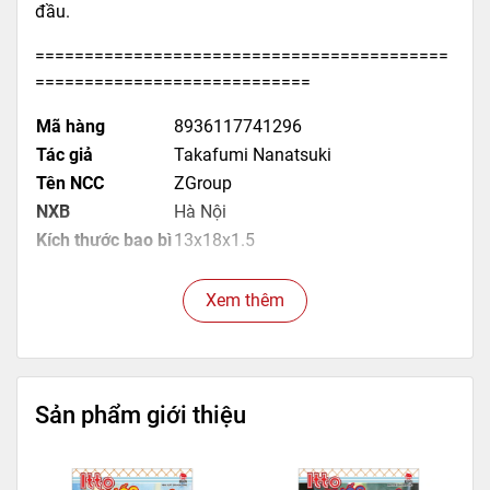
đầu.
==========================================
============================
Mã hàng
8936117741296
Tác giả
Takafumi Nanatsuki
Tên NCC
ZGroup
NXB
Hà Nội
Kích thước bao bì
13x18x1.5
Trọng lượng
300
Số trang
296
Xem thêm
Hình thức
Bìa mềm
Sản phẩm giới thiệu