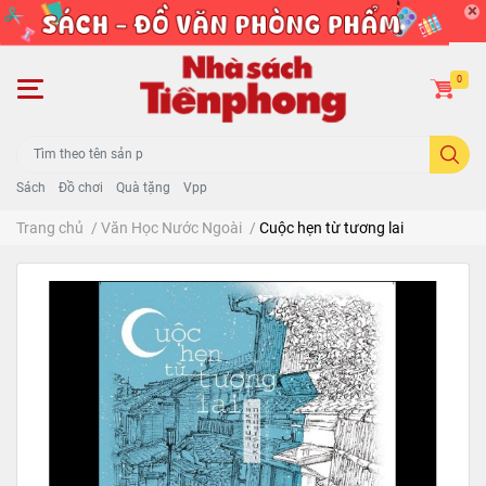
0
Sách
Đồ chơi
Quà tặng
Vpp
Trang chủ
/
Văn Học Nước Ngoài
/
Cuộc hẹn từ tương lai