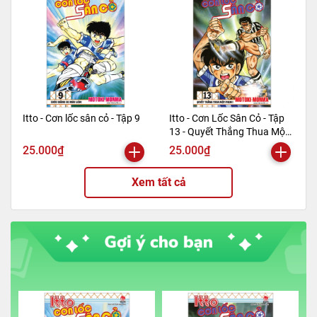
Itto - Cơn lốc sân cỏ - Tập 9
Itto - Cơn Lốc Sân Cỏ - Tập
13 - Quyết Thắng Thua Một
Phen!! (Tái Bản 2024)
25.000₫
25.000₫
Xem tất cả