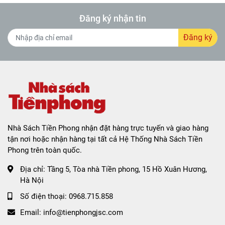
Đăng ký nhận tin
Đăng ký
Nhà Sách Tiền Phong nhận đặt hàng trực tuyến và giao hàng
tận nơi hoặc nhận hàng tại tất cả Hệ Thống Nhà Sách Tiền
Phong trên toàn quốc.
Địa chỉ:
Tầng 5, Tòa nhà Tiền phong, 15 Hồ Xuân Hương,
Hà Nội
Số điện thoại:
0968.715.858
Email:
info@tienphongjsc.com