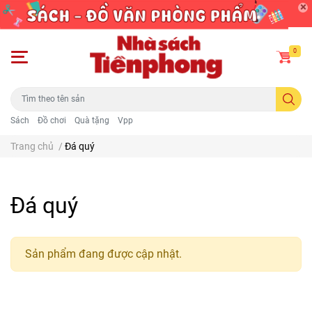
0
Sách
Đồ chơi
Quà tặng
Vpp
Trang chủ
/
Đá quý
Đá quý
Sản phẩm đang được cập nhật.