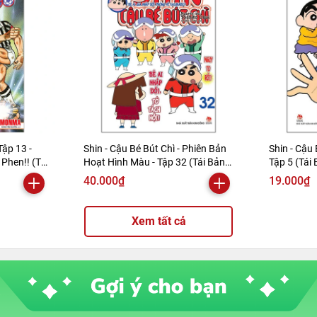
Tập 13 -
Shin - Cậu Bé Bút Chì - Phiên Bản
Shin - Cậu 
Phen!! (Tái
Hoạt Hình Màu - Tập 32 (Tái Bản
Tập 5 (Tái
2019)
40.000₫
19.000₫
Xem tất cả