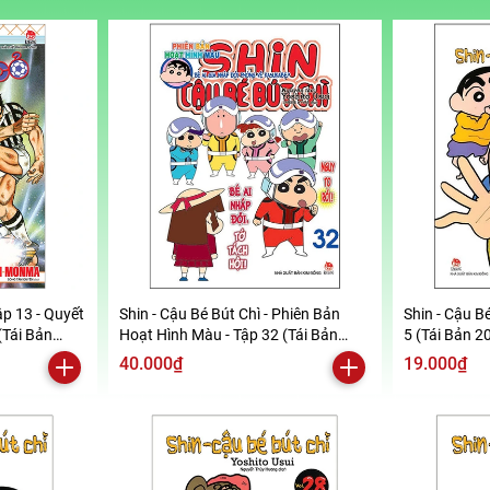
ập 13 - Quyết
Shin - Cậu Bé Bút Chì - Phiên Bản
Shin - Cậu Bé
(Tái Bản
Hoạt Hình Màu - Tập 32 (Tái Bản
5 (Tái Bản 2
2019)
40.000₫
19.000₫