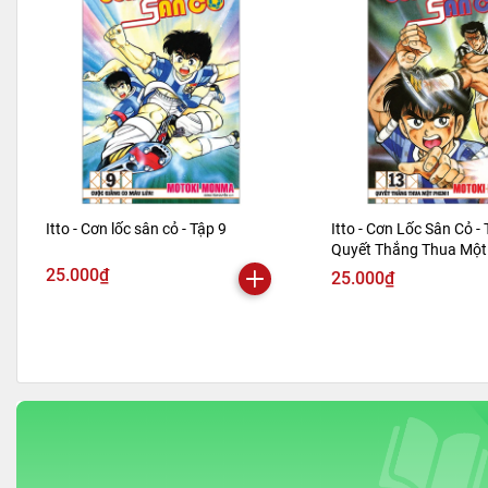
Itto - Cơn lốc sân cỏ - Tập 9
Itto - Cơn Lốc Sân Cỏ - 
Quyết Thắng Thua Một 
Bản 2024)
25.000₫
25.000₫