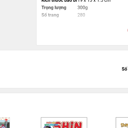
Kích thước bao bì
19 x 13 x 1.5 cm
Trọng lượng
300g
Số trang
280
Hình thức
Bìa mềm
Số