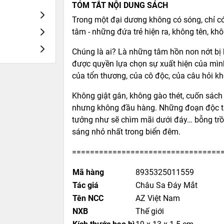
TÓM TẮT NỘI DUNG SÁCH
Trong một đại dương không có sóng, chỉ c
tâm - những đứa trẻ hiện ra, không tên, k
Chúng là ai? Là những tâm hồn non nớt bị b
được quyền lựa chọn sự xuất hiện của mình
của tổn thương, của cô độc, của câu hỏi khô
Không giật gân, không gào thét, cuốn sách
nhưng không đầu hàng. Những đoạn độc tho
tưởng như sẽ chìm mãi dưới đáy… bỗng trồi 
sáng nhỏ nhất trong biển đêm.
=================================
Mã hàng
8935325011559
Tác giá
Châu Sa Đáy Mắt
Tên NCC
AZ Việt Nam
NXB
Thế giới