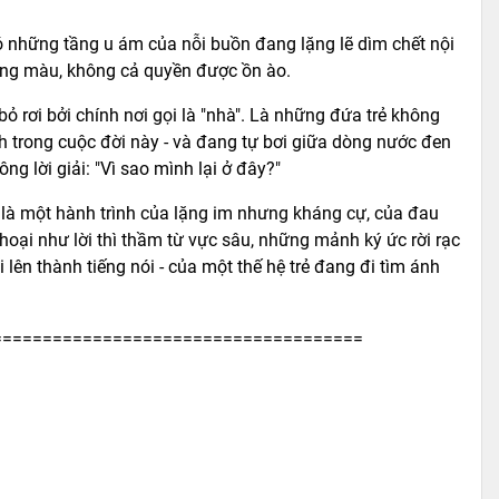
ó những tầng u ám của nỗi buồn đang lặng lẽ dìm chết nội
hông màu, không cả quyền được ồn ào.
ỏ rơi bởi chính nơi gọi là "nhà". Là những đứa trẻ không
 trong cuộc đời này - và đang tự bơi giữa dòng nước đen
ng lời giải: "Vì sao mình lại ở đây?"
 là một hành trình của lặng im nhưng kháng cự, của đau
ại như lời thì thầm từ vực sâu, những mảnh ký ức rời rạc
lên thành tiếng nói - của một thế hệ trẻ đang đi tìm ánh
=====================================