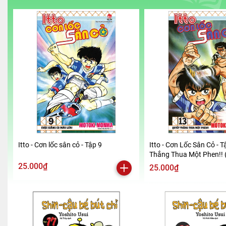
Itto - Cơn lốc sân cỏ - Tập 9
Itto - Cơn Lốc Sân Cỏ - T
Thắng Thua Một Phen!! 
2024)
25.000₫
25.000₫