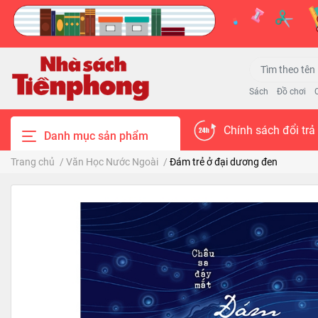
Sách
Đồ chơi
Chính sách đổi trả
Danh mục sản phẩm
Trang chủ
/
Văn Học Nước Ngoài
/
Đám trẻ ở đại dương đen