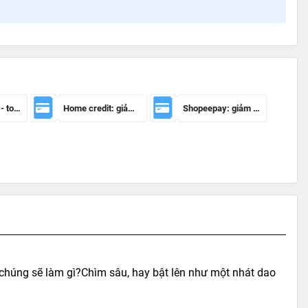
Mã giảm 100k - toàn sàn
Home credit: giảm 50.000đ cho đơn hàng từ 150.000đ
Shopeepay: giảm 20k cho đh từ 30k
 chúng sẽ làm gì?Chìm sâu, hay bật lên như một nhát dao