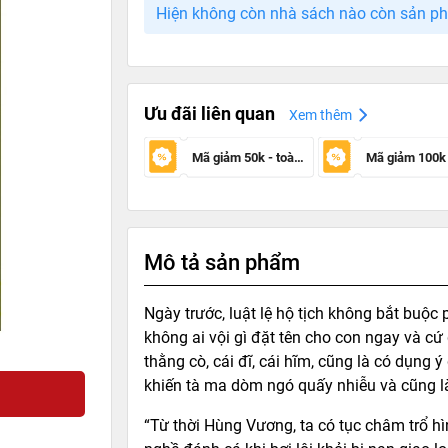
Hiện không còn nhà sách nào còn sản p
Ưu đãi liên quan
Xem thêm
Mã giảm 50k - toàn sàn
Mô tả sản phẩm
Ngày trước, luật lệ hộ tịch không bắt buộc p
không ai vội gì đặt tên cho con ngay và cứ
thằng cò, cái đĩ, cái hĩm, cũng là có dụng 
khiến tà ma dòm ngó quấy nhiễu và cũng là
“Từ thời Hùng Vương, ta có tục châm trổ h