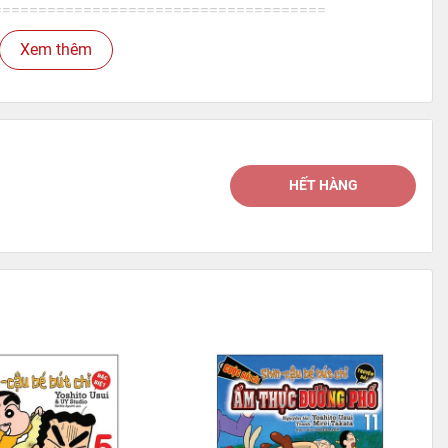
=====================================
Xem thêm
HẾT HÀNG