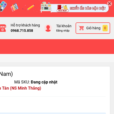
×
Hỗ trợ khách hàng
Tài khoản
Giỏ hàng
0
0968.715.858
Đăng nhập
t Nam)
Mã SKU:
Đang cập nhật
h Tân (NS Minh Thắng)