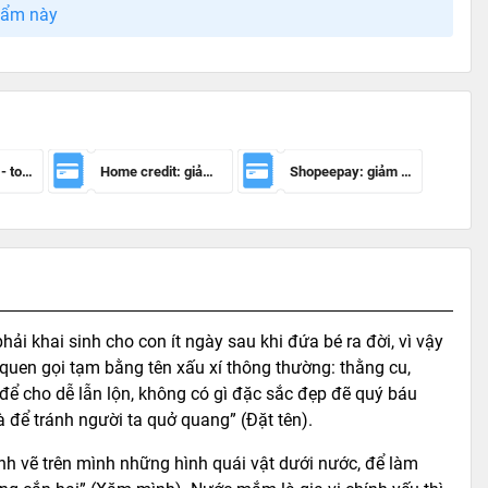
hẩm này
Mã giảm 100k - toàn sàn
Home credit: giảm 50.000đ cho đơn hàng từ 150.000đ
Shopeepay: giảm 20k cho đh từ 30k
hải khai sinh cho con ít ngày sau khi đứa bé ra đời, vì vậy
 quen gọi tạm bằng tên xấu xí thông thường: thằng cu,
ý để cho dễ lẫn lộn, không có gì đặc sắc đẹp đẽ quý báu
 để tránh người ta quở quang” (Đặt tên).
ình vẽ trên mình những hình quái vật dưới nước, để làm