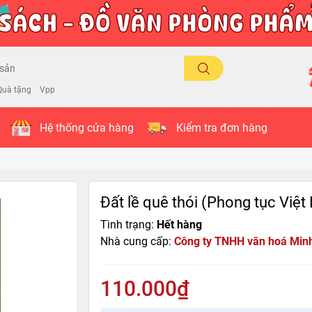
Quà tặng
Vpp
Hệ thống cửa hàng
Kiểm tra đơn hàng
Đất lề quê thói (Phong tục Việ
Tình trạng:
Hết hàng
Nhà cung cấp:
Công ty TNHH văn hoá Min
110.000₫