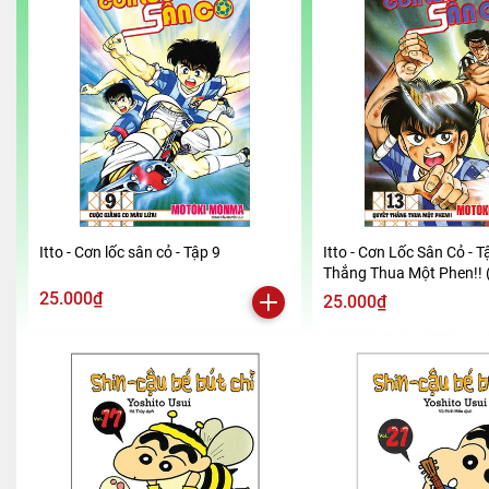
Itto - Cơn lốc sân cỏ - Tập 9
Itto - Cơn Lốc Sân Cỏ - T
Thắng Thua Một Phen!! 
2024)
25.000₫
25.000₫