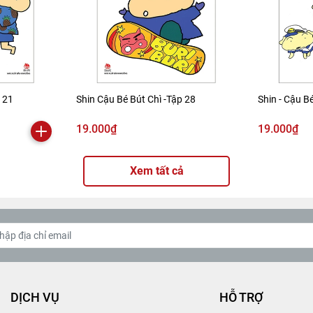
p 21
Shin Cậu Bé Bút Chì -Tập 28
Shin - Cậu Bé
19.000₫
19.000₫
Xem tất cả
DỊCH VỤ
HỖ TRỢ