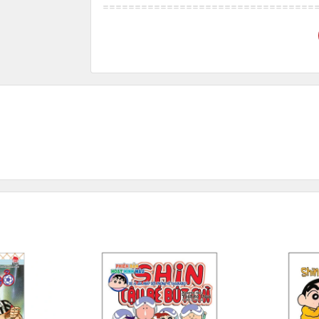
=================================
Mã hàng
8935236421300
Nhất Thanh
Tác giả
Nhà Sách Minh Thắng
Tên NCC
NXB
NXB Văn Học
24 x 16 x 2.7 cm
Kích thước bao bì
Trọng lượng
572
Số trang
455
Hình thức
Bìa mềm