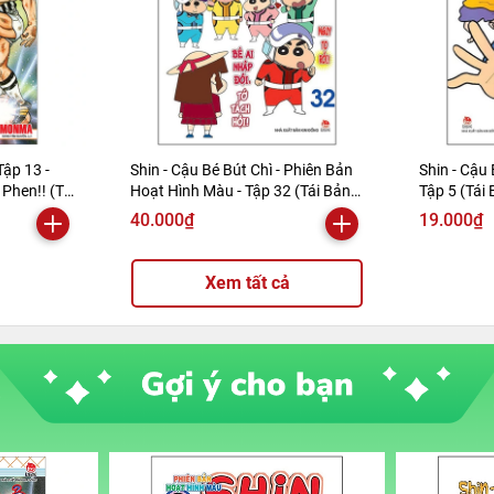
Tập 13 -
Shin - Cậu Bé Bút Chì - Phiên Bản
Shin - Cậu 
Phen!! (Tái
Hoạt Hình Màu - Tập 32 (Tái Bản
Tập 5 (Tái
2019)
40.000₫
19.000₫
Xem tất cả