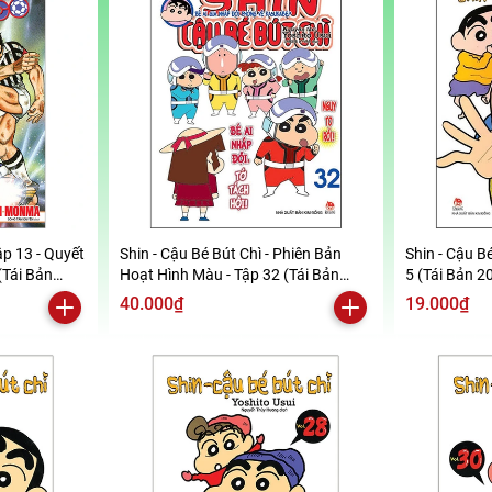
ập 13 - Quyết
Shin - Cậu Bé Bút Chì - Phiên Bản
Shin - Cậu Bé
(Tái Bản
Hoạt Hình Màu - Tập 32 (Tái Bản
5 (Tái Bản 2
2019)
40.000₫
19.000₫