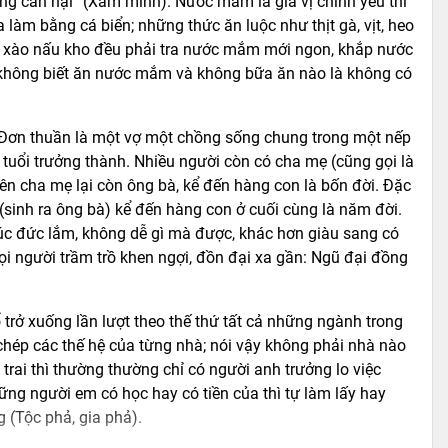
long cắn hại” (Xăm mình). Nước mắm là gia vị chính yếu thì
 làm bằng cá biển; những thức ăn luộc như thịt gà, vịt, heo
xào nấu kho đều phải tra nước mắm mới ngon, khắp nước
 không biết ăn nước mắm và không bữa ăn nào là không có
h. Đơn thuần là một vợ một chồng sống chung trong một nếp
uổi trưởng thành. Nhiều người còn có cha mẹ (cũng gọi là
ên cha mẹ lại còn ông bà, kể đến hàng con là bốn đời. Đặc
(sinh ra ông bà) kể đến hàng con ở cuối cùng là năm đời.
úc đức lắm, không dễ gì mà được, khác hơn giàu sang có
i người trầm trồ khen ngợi, đồn đại xa gần: Ngũ đại đồng
ổ trở xuống lần lượt theo thế thứ tất cả những ngành trong
 chép các thế hệ của từng nhà; nói vậy không phải nhà nào
rai thì thường thường chỉ có người anh trưởng lo việc
hững người em có học hay có tiền của thì tự làm lấy hay
g (Tộc phả, gia phả).