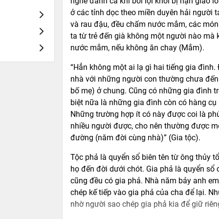
nghề đánh cá khi bơi lội khỏi bị nạn giao 
ở các tỉnh dọc theo miền duyên hải người ta
và rau đậu, đều chấm nước mắm, các món 
ta từ trẻ đến già không một người nào mà
nước mắm, nếu không ăn chay (Mắm).
“Hẳn không một ai lạ gì hai tiếng gia đìn
nhà với những người con thường chưa đến t
bố mẹ) ở chung. Cũng có những gia đình tr
biệt nữa là những gia đình còn có hàng cụ 
Những trường hợp ít có này được coi là ph
nhiều người được, cho nên thường được mọ
đường (năm đời cùng nhà)” (Gia tộc).
Tộc phả là quyển sổ biên tên từ ông thủy t
họ đến đời dưới chót. Gia phả là quyển sổ
cũng đều có gia phả. Nhà năm bảy anh em t
chép kế tiếp vào gia phả của cha để lại. N
nhờ người sao chép gia phả kia để giữ riên