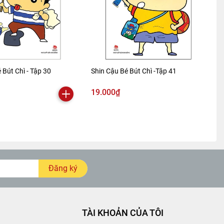
 Bút Chì - Tập 30
Shin Cậu Bé Bút Chì -Tập 41
19.000₫
Đăng ký
TÀI KHOẢN CỦA TÔI