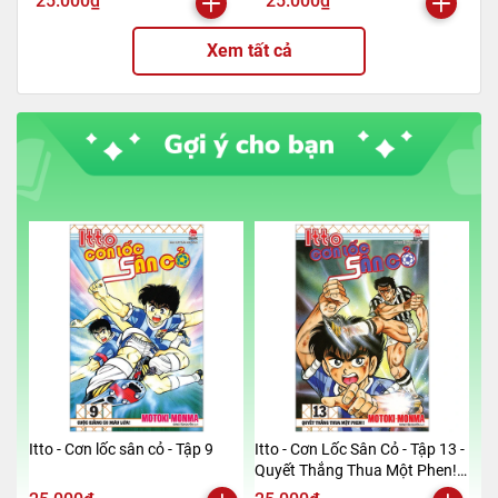
25.000₫
25.000₫
Xem tất cả
Itto - Cơn lốc sân cỏ - Tập 9
Itto - Cơn Lốc Sân Cỏ - Tập 13 -
Quyết Thắng Thua Một Phen!!
(Tái Bản 2024)