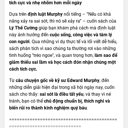
tích cực và nhẹ nhõm hơn mỗi ngày
Dựa trên
định luật Murphy
nổi tiếng – “Nếu có khả
năng xảy ra sai sót, thì nó sẽ xảy ra” – cuốn sách của
Lý Thế Cường
giúp bạn khám phá cách mà định luật
này ảnh hưởng đến
cuộc sống, công việc và tâm lý
con người
. Qua những ví dụ thực tế và lối viết dễ hiểu,
sách phân tích vì sao chúng ta thường rơi vào những
tình huống "tréo ngoe", và quan trọng hơn,
làm sao để
giảm thiểu sai lầm và học cách đón nhận chúng một
cách tích cực.
Từ
câu chuyện gốc về kỹ sư Edward Murphy
, đến
những diễn giải hiện đại trong xã hội ngày nay, cuốn
sách cho thấy:
sai sót là điều tất yếu
, và thay vì né
tránh, bạn có thể
chủ động chuẩn bị, thích nghi và
biến rủi ro thành kinh nghiệm quý báu
.
==========================================
============================