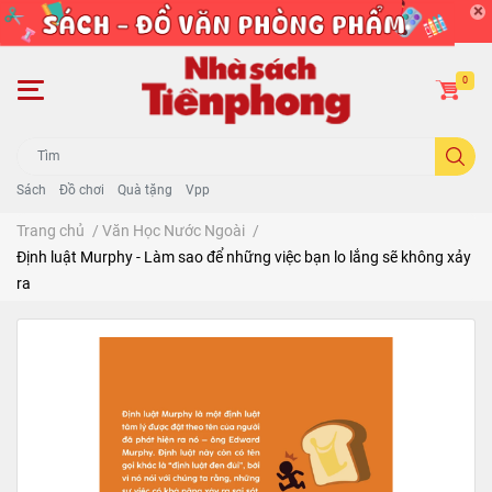
0
Sách
Đồ chơi
Quà tặng
Vpp
Trang chủ
/
Văn Học Nước Ngoài
/
Định luật Murphy - Làm sao để những việc bạn lo lắng sẽ không xảy
ra