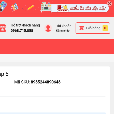
×
Hỗ trợ khách hàng
Tài khoản
Giỏ hàng
0
0968.715.858
Đăng nhập
ập 5
Mã SKU:
8935244890648