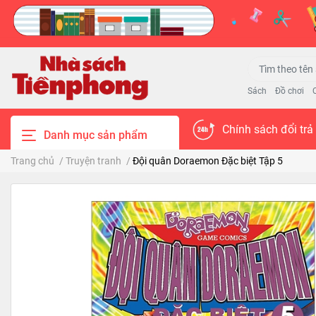
Sách
Đồ chơi
Chính sách đổi trả
Danh mục sản phẩm
Trang chủ
/
Truyện tranh
/
Đội quân Doraemon Đặc biệt Tập 5