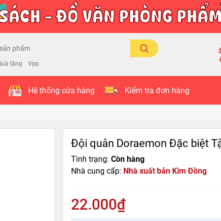
Quà tặng
Vpp
Hệ thống cửa hàng
Kiểm tra đơn hàng
Đội quân Doraemon Đặc biệt T
Tình trạng:
Còn hàng
Nhà cung cấp:
Nhà xuất bản Kim Đồng
22.000₫