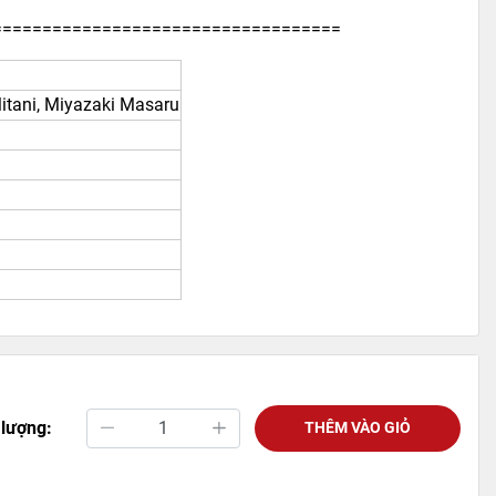
===================================
 Mitani, Miyazaki Masaru
 lượng:
THÊM VÀO GIỎ