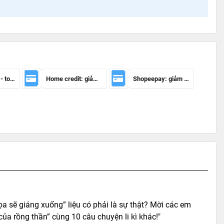
Mã giảm 100k - toàn sàn
Home credit: giảm 50.000đ cho đơn hàng từ 150.000đ
Shopeepay: giảm 20k cho đh từ 30k
họa sẽ giáng xuống” liệu có phải là sự thật? Mời các em
a rồng thần” cùng 10 câu chuyện li kì khác!"