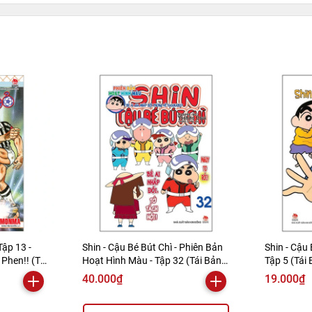
Tập 13 -
Shin - Cậu Bé Bút Chì - Phiên Bản
Shin - Cậu 
Phen!! (Tái
Hoạt Hình Màu - Tập 32 (Tái Bản
Tập 5 (Tái
2019)
40.000₫
19.000₫