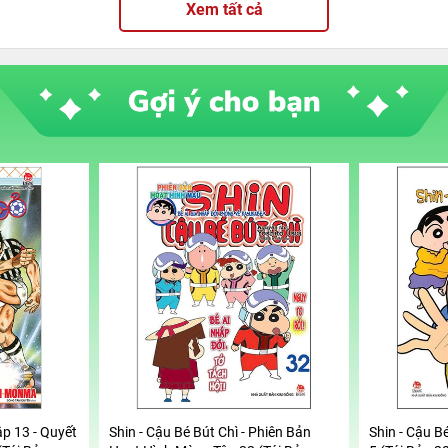
Xem tất cả
ập 13 - Quyết
Shin - Cậu Bé Bút Chì - Phiên Bản
Shin - Cậu Bé