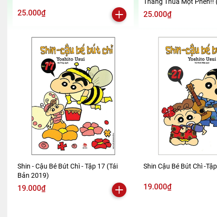
Thắng Thua Một Phen!! 
2024)
25.000₫
25.000₫
Shin - Cậu Bé Bút Chì - Tập 17 (Tái
Shin Cậu Bé Bút Chì -Tậ
Bản 2019)
19.000₫
19.000₫