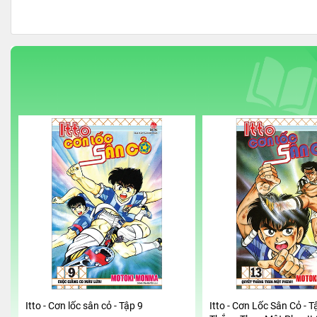
Itto - Cơn lốc sân cỏ - Tập 9
Itto - Cơn Lốc Sân Cỏ - T