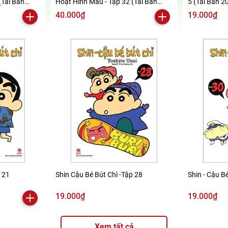
(Tái Bản
Hoạt Hình Màu - Tập 32 (Tái Bản
5 (Tái Bản 2
2019)
40.000₫
19.000₫
p 21
Shin Cậu Bé Bút Chì -Tập 28
Shin - Cậu Bé
19.000₫
19.000₫
Xem tất cả