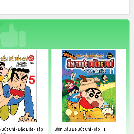
 Bút Chì - Đặc Biệt - Tập
Shin Cậu Bé Bút Chì -Tập 11