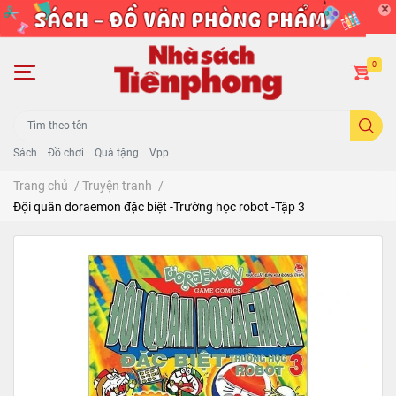
0
Sách
Đồ chơi
Quà tặng
Vpp
Trang chủ
/
Truyện tranh
/
Đội quân doraemon đặc biệt -Trường học robot -Tập 3