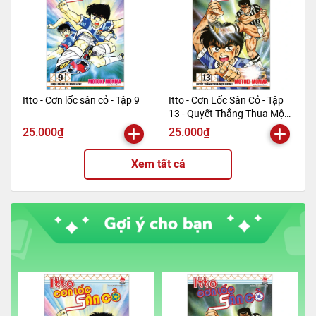
Itto - Cơn lốc sân cỏ - Tập 9
Itto - Cơn Lốc Sân Cỏ - Tập
13 - Quyết Thắng Thua Một
Phen!! (Tái Bản 2024)
25.000₫
25.000₫
Xem tất cả