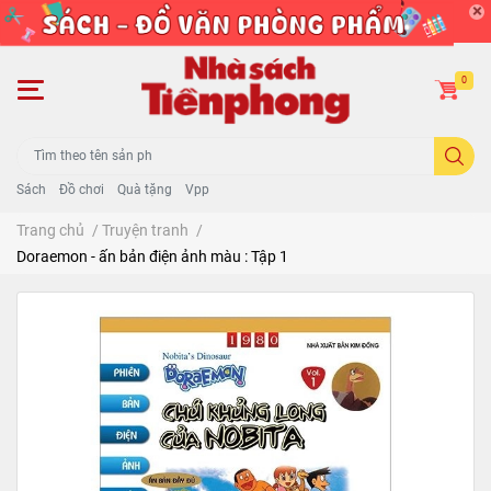
0
Sách
Đồ chơi
Quà tặng
Vpp
Trang chủ
/
Truyện tranh
/
Doraemon - ấn bản điện ảnh màu : Tập 1