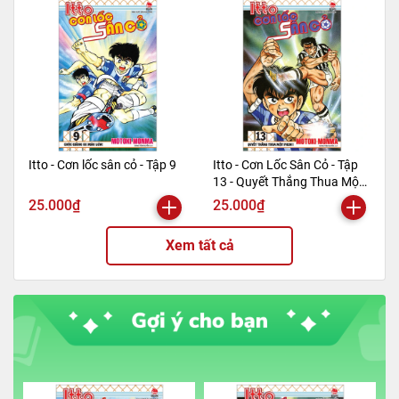
Itto - Cơn lốc sân cỏ - Tập 9
Itto - Cơn Lốc Sân Cỏ - Tập
13 - Quyết Thắng Thua Một
Phen!! (Tái Bản 2024)
25.000₫
25.000₫
Xem tất cả