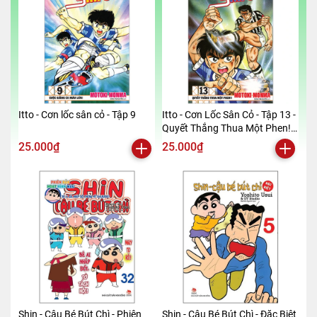
Itto - Cơn lốc sân cỏ - Tập 9
Itto - Cơn Lốc Sân Cỏ - Tập 13 -
Quyết Thắng Thua Một Phen!!
(Tái Bản 2024)
25.000₫
25.000₫
Shin - Cậu Bé Bút Chì - Phiên
Shin - Cậu Bé Bút Chì - Đặc Biệt