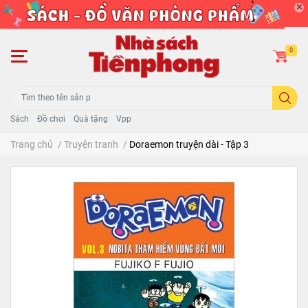
0
Sách
Đồ chơi
Quà tặng
Vpp
Trang chủ
/
Truyện tranh
/
Doraemon truyện dài - Tập 3