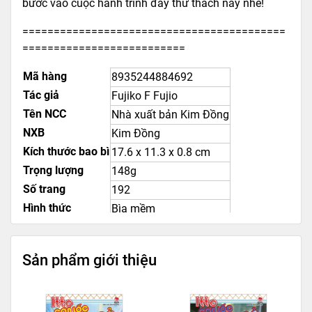
bước vào cuộc hành trình đầy thử thách này nhé!
==========================================
==========================
Mã hàng
8935244884692
Tác giả
Fujiko F Fujio
Tên NCC
Nhà xuất bản Kim Đồng
NXB
Kim Đồng
Kích thước bao bì
17.6 x 11.3 x 0.8 cm
Trọng lượng
148g
Số trang
192
Hình thức
Bìa mềm
Sản phẩm giới thiệu