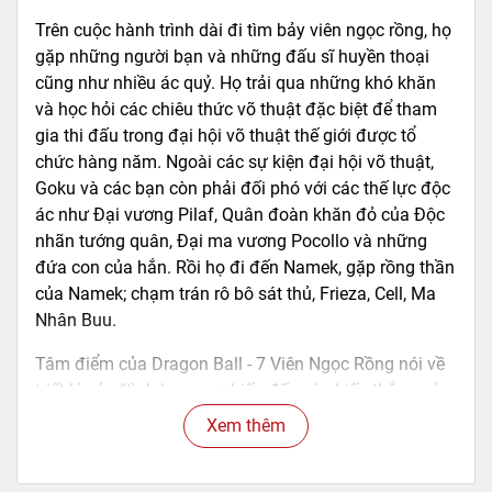
Trên cuộc hành trình dài đi tìm bảy viên ngọc rồng, họ
gặp những người bạn và những đấu sĩ huyền thoại
cũng như nhiều ác quỷ. Họ trải qua những khó khăn
và học hỏi các chiêu thức võ thuật đặc biệt để tham
gia thi đấu trong đại hội võ thuật thế giới được tổ
chức hàng năm. Ngoài các sự kiện đại hội võ thuật,
Goku và các bạn còn phải đối phó với các thế lực độc
ác như Đại vương Pilaf, Quân đoàn khăn đỏ của Độc
nhãn tướng quân, Đại ma vương Pocollo và những
đứa con của hắn. Rồi họ đi đến Namek, gặp rồng thần
của Namek; chạm trán rô bô sát thủ, Frieza, Cell, Ma
Nhân Buu.
Tâm điểm của Dragon Ball - 7 Viên Ngọc Rồng nói về
triết lý của “tình bạn, sự chiến đấu và chiến thắng vẻ
vang”. Như một loạt các sự kiện xảy ra trong bộ
Xem thêm
truyện, lòng tốt và những hoạt động hướng về sự hòa
bình của nhân loại, các nhân vật chính tiến triển theo