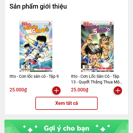
Mã hàng
9786044921518
Sản phẩm giới thiệu
Tác giả
Lưu Tinh Thần
Tên NCC
Bách Việt
NXB
Lao Động
Kích thước bao bì
24 x 16 x 2.8 cm
Trọng lượng
580gr
Số trang
560
Hình thức
Bìa mềm
Itto - Cơn lốc sân cỏ - Tập 9
Itto - Cơn Lốc Sân Cỏ - Tập
13 - Quyết Thắng Thua Một
Phen!! (Tái Bản 2024)
25.000₫
25.000₫
Xem tất cả