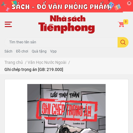
0
Sách
Đồ chơi
Quà tặng
Vpp
Trang chủ
/
Văn Học Nước Ngoài
/
Ghi chép trọng án [GB: 219.000]