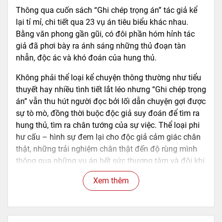
Thông qua cuốn sách “Ghi chép trọng án” tác giả kể
lại tỉ mỉ, chi tiết qua 23 vụ án tiêu biểu khác nhau.
Bằng văn phong gần gũi, có đôi phần hóm hỉnh tác
giả đã phơi bày ra ánh sáng những thủ đoạn tàn
nhẫn, độc ác và khó đoán của hung thủ.
Không phải thể loại kể chuyện thông thường như tiểu
thuyết hay nhiều tình tiết lắt léo nhưng “Ghi chép trọng
án” vẫn thu hút người đọc bởi lối dẫn chuyện gợi được
sự tò mò, đồng thời buộc độc giả suy đoán để tìm ra
hung thủ, tìm ra chân tướng của sự việc. Thể loại phi
hư cấu – hình sự đem lại cho độc giả cảm giác chân
thật, những trải nghiệm chân thật đến độ rùng mình
thông qua những vụ án hết sức thương tâm và đôi khi
ngoài sức tưởng tượng.
Xem thêm
==========================================
============================