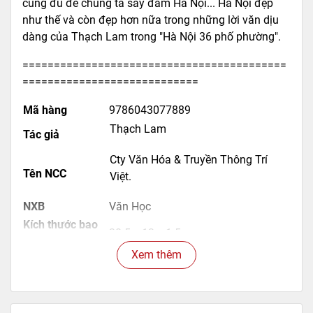
cũng đủ để chúng ta say đắm Hà Nội... Hà Nội đẹp
như thế và còn đẹp hơn nữa trong những lời văn dịu
dàng của Thạch Lam trong "Hà Nội 36 phố phường".
==========================================
============================
Mã hàng
9786043077889
Thạch Lam
Tác giả
Cty Văn Hóa & Truyền Thông Trí
Tên NCC
Việt.
NXB
Văn Học
Kích thước bao
20.5 x 13 x 1.5 cm
bì
Xem thêm
Trọng lượng
300
Số trang
312
Hình thức
Bìa mềm