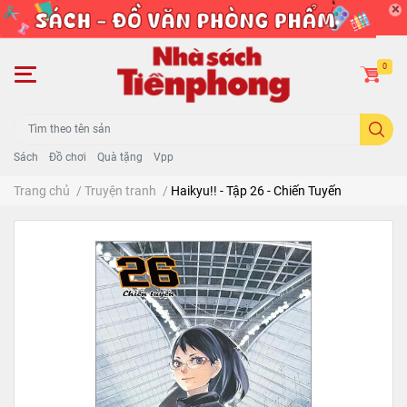
0
Sách
Đồ chơi
Quà tặng
Vpp
Trang chủ
/
Truyện tranh
/
Haikyu!! - Tập 26 - Chiến Tuyến