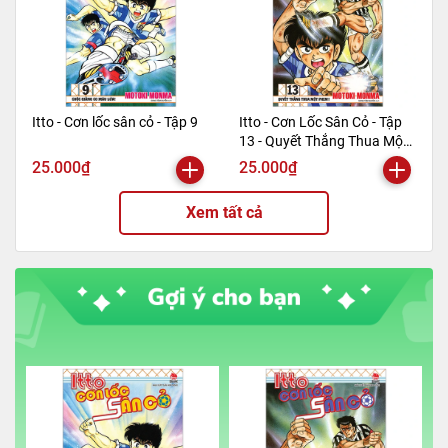
Itto - Cơn lốc sân cỏ - Tập 9
Itto - Cơn Lốc Sân Cỏ - Tập
13 - Quyết Thắng Thua Một
Phen!! (Tái Bản 2024)
25.000₫
25.000₫
Xem tất cả