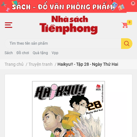
0
Sách
Đồ chơi
Quà tặng
Vpp
Trang chủ
/
Truyện tranh
/
Haikyu!! - Tập 28 - Ngày Thứ Hai