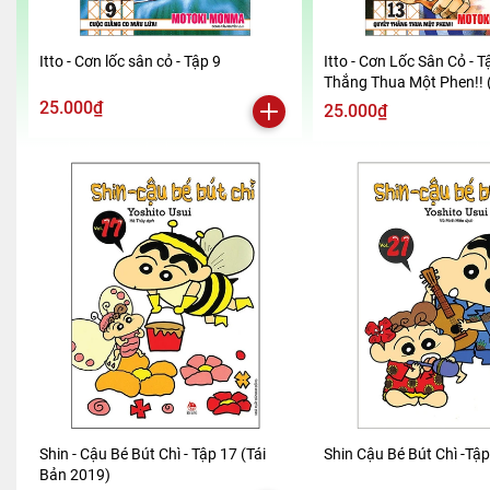
Itto - Cơn lốc sân cỏ - Tập 9
Itto - Cơn Lốc Sân Cỏ - T
Thắng Thua Một Phen!! 
2024)
25.000₫
25.000₫
Shin - Cậu Bé Bút Chì - Tập 17 (Tái
Shin Cậu Bé Bút Chì -Tậ
Bản 2019)