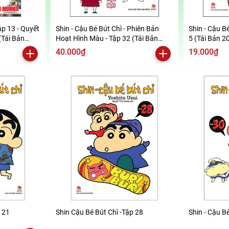
ập 13 - Quyết
Shin - Cậu Bé Bút Chì - Phiên Bản
Shin - Cậu Bé
(Tái Bản
Hoạt Hình Màu - Tập 32 (Tái Bản
5 (Tái Bản 2
2019)
40.000₫
19.000₫
p 21
Shin Cậu Bé Bút Chì -Tập 28
Shin - Cậu Bé