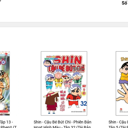
Số
Tập 13 -
Shin - Cậu Bé Bút Chì - Phiên Bản
Shin - Cậu 
Phen!! (Tái
Hoạt Hình Màu - Tập 32 (Tái Bản
Tập 5 (Tái