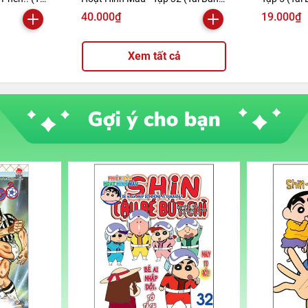
2019)
40.000₫
19.000₫
Xem tất cả