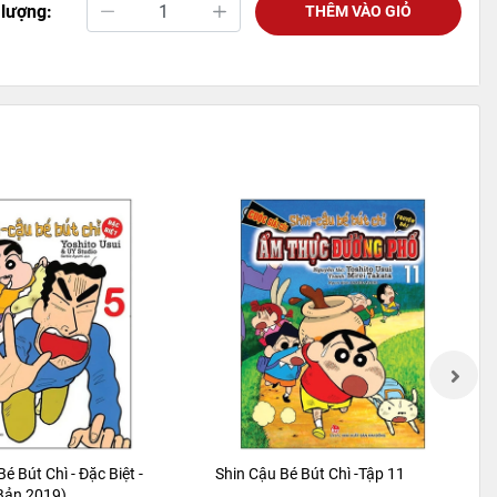
 lượng:
THÊM VÀO GIỎ
Bé Bút Chì - Đặc Biệt -
Shin Cậu Bé Bút Chì -Tập 11
 Bản 2019)