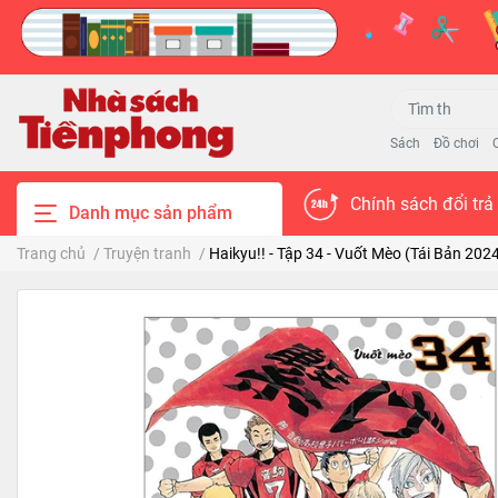
Sách
Đồ chơi
Chính sách đổi trả
Danh mục sản phẩm
Trang chủ
/
Truyện tranh
/
Haikyu!! - Tập 34 - Vuốt Mèo (Tái Bản 202