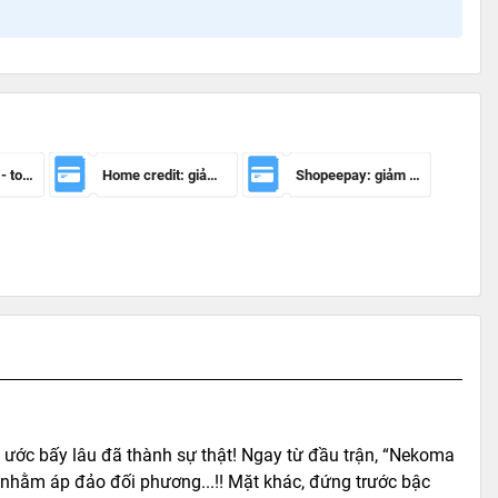
Mã giảm 100k - toàn sàn
Home credit: giảm 50.000đ cho đơn hàng từ 150.000đ
Shopeepay: giảm 20k cho đh từ 30k
 ước bấy lâu đã thành sự thật! Ngay từ đầu trận, “Nekoma
 nhằm áp đảo đối phương...!! Mặt khác, đứng trước bậc