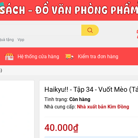
Quà tặng
Vpp
Hệ thống cửa hàng
Kiểm tra đơn hàng
4)
Haikyu!! - Tập 34 - Vuốt Mèo (T
Tình trạng:
Còn hàng
Nhà cung cấp:
Nhà xuất bản Kim Đồng
40.000₫