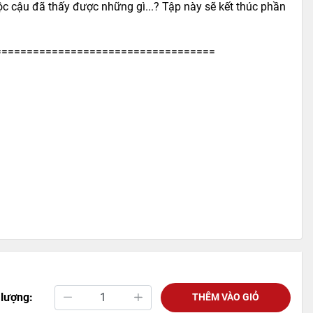
ộc cậu đã thấy được những gì...? Tập này sẽ kết thúc phần
===================================
 lượng:
THÊM VÀO GIỎ