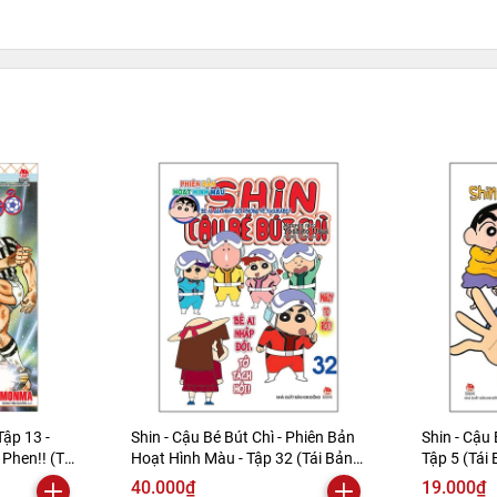
Tập 13 -
Shin - Cậu Bé Bút Chì - Phiên Bản
Shin - Cậu 
Phen!! (Tái
Hoạt Hình Màu - Tập 32 (Tái Bản
Tập 5 (Tái
2019)
40.000₫
19.000₫