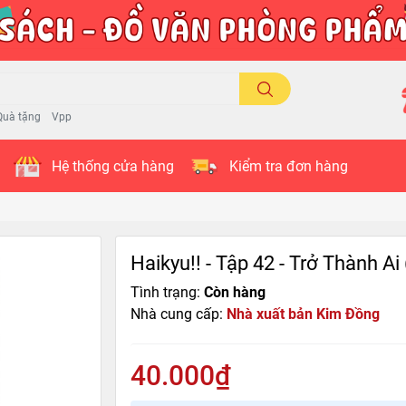
Quà tặng
Vpp
Hệ thống cửa hàng
Kiểm tra đơn hàng
Haikyu!! - Tập 42 - Trở Thành Ai
Tình trạng:
Còn hàng
Nhà cung cấp:
Nhà xuất bản Kim Đồng
40.000₫