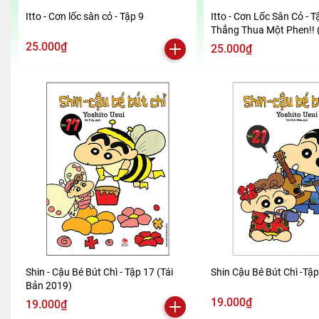
Itto - Cơn lốc sân cỏ - Tập 9
Itto - Cơn Lốc Sân Cỏ - T
Thắng Thua Một Phen!! 
2024)
25.000₫
25.000₫
Shin - Cậu Bé Bút Chì - Tập 17 (Tái
Shin Cậu Bé Bút Chì -Tậ
Bản 2019)
19.000₫
19.000₫