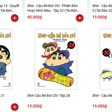
ập 13 - Quyết
Shin - Cậu Bé Bút Chì - Phiên Bản
Shin - Cậu Bé
(Tái Bản
Hoạt Hình Màu - Tập 32 (Tái Bản
5 (Tái Bản 2
2019)
40.000₫
19.000₫
p 21
Shin Cậu Bé Bút Chì -Tập 28
Shin - Cậu Bé
19.000₫
19.000₫