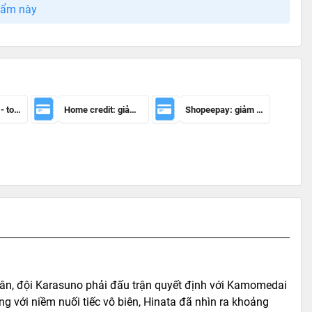
hẩm này
Mã giảm 100k - toàn sàn
Home credit: giảm 50.000đ cho đơn hàng từ 150.000đ
Shopeepay: giảm 20k cho đh từ 30k
 sân, đội Karasuno phải đấu trận quyết định với Kamomedai
ùng với niềm nuối tiếc vô biên, Hinata đã nhìn ra khoảng