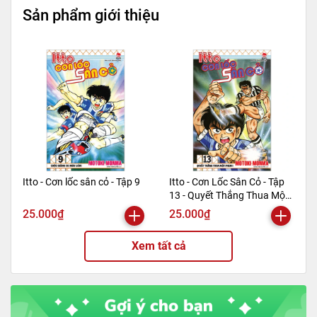
Sản phẩm giới thiệu
Mã hàng
8935236425414
Tác giả
Jules Verne
Tên NCC
Nhà Sách Minh Thắng
NXB
NXB Văn Học
Kích thước bao bì
20.5 x 15 x 2 cm
Trọng lượng
350gr
Số trang
382
Hình thức
Bìa mềm
Itto - Cơn lốc sân cỏ - Tập 9
Itto - Cơn Lốc Sân Cỏ - Tập
13 - Quyết Thắng Thua Một
Phen!! (Tái Bản 2024)
25.000₫
25.000₫
Xem tất cả