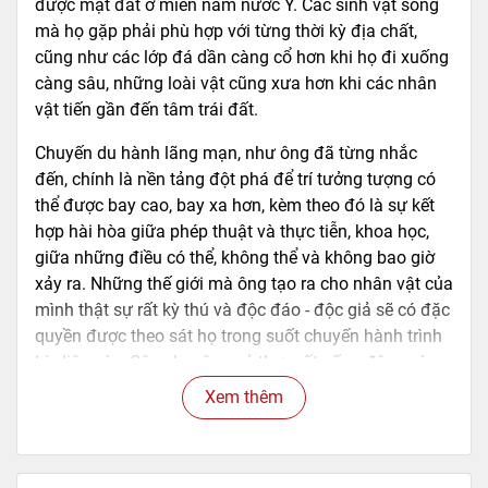
được mặt đất ở miền nam nước Ý. Các sinh vật sống
mà họ gặp phải phù hợp với từng thời kỳ địa chất,
cũng như các lớp đá dần càng cổ hơn khi họ đi xuống
càng sâu, những loài vật cũng xưa hơn khi các nhân
vật tiến gần đến tâm trái đất.
Chuyến du hành lãng mạn, như ông đã từng nhắc
đến, chính là nền tảng đột phá để trí tưởng tượng có
thể được bay cao, bay xa hơn, kèm theo đó là sự kết
hợp hài hòa giữa phép thuật và thực tiễn, khoa học,
giữa những điều có thể, không thể và không bao giờ
xảy ra. Những thế giới mà ông tạo ra cho nhân vật của
mình thật sự rất kỳ thú và độc đáo - độc giả sẽ có đặc
quyền được theo sát họ trong suốt chuyến hành trình
kỳ diệu này. Câu chuyện quả thực rất sống động và
hấp dẫn, như thể được đọc chúng trên định dạng ba
Xem thêm
chiều vậy.
==========================================
============================