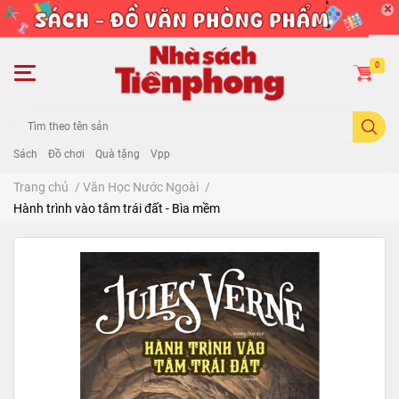
0
Sách
Đồ chơi
Quà tặng
Vpp
Trang chủ
/
Văn Học Nước Ngoài
/
Hành trình vào tâm trái đất - Bìa mềm