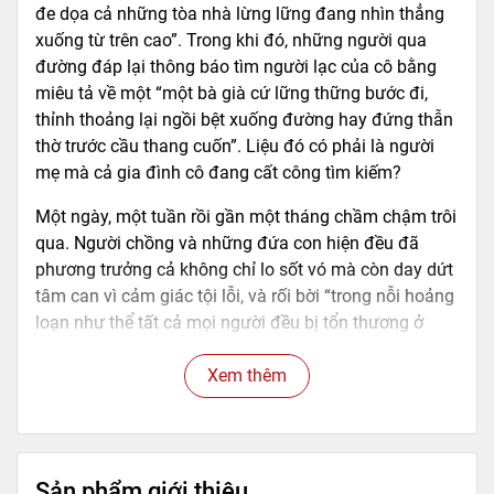
đe dọa cả những tòa nhà lừng lững đang nhìn thẳng
xuống từ trên cao”. Trong khi đó, những người qua
đường đáp lại thông báo tìm người lạc của cô bằng
miêu tả về một “một bà già cứ lững thững bước đi,
thỉnh thoảng lại ngồi bệt xuống đường hay đứng thẫn
thờ trước cầu thang cuốn”. Liệu đó có phải là người
mẹ mà cả gia đình cô đang cất công tìm kiếm?
Một ngày, một tuần rồi gần một tháng chầm chậm trôi
qua. Người chồng và những đứa con hiện đều đã
phương trưởng cả không chỉ lo sốt vó mà còn day dứt
tâm can vì cảm giác tội lỗi, và rối bời “trong nỗi hoảng
loạn như thể tất cả mọi người đều bị tổn thương ở
vùng não”. Họ cũng lấy làm băn khoăn tại sao mẹ
không biết hỏi đường về nhà cậu con cả cho đến khi
Xem thêm
phát hiện ra hai sự thật rằng mẹ không biết chữ và mẹ
bệnh ung thư vú khiến đầu óc không được minh mẫn
như thường.
Sản phẩm giới thiệu