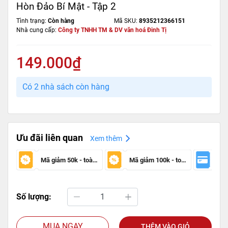
Hòn Đảo Bí Mật - Tập 2
Tình trạng:
Còn hàng
Mã SKU:
8935212366151
Nhà cung cấp:
Công ty TNHH TM & DV văn hoá Đinh Tị
149.000₫
Có 2 nhà sách còn hàng
Ưu đãi liên quan
Xem thêm
Mã giảm 50k - toàn sàn
Mã giảm 100k - toàn sàn
Số lượng:
MUA NGAY
THÊM VÀO GIỎ