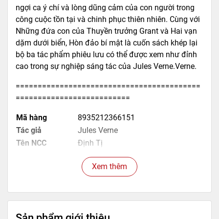
ngợi ca ý chí và lòng dũng cảm của con người trong
công cuộc tồn tại và chinh phục thiên nhiên. Cùng với
Những đứa con của Thuyền trưởng Grant và Hai vạn
dặm dưới biển, Hòn đảo bí mật là cuốn sách khép lại
bộ ba tác phẩm phiêu lưu có thể được xem như đỉnh
cao trong sự nghiệp sáng tác của Jules Verne.Verne.
==========================================
==========================
Mã hàng
8935212366151
Tác giả
Jules Verne
Tên NCC
Định Tị
NXB
Thanh Niên
Xem thêm
Kích thước bao bì
20.5 x 14.5 x 2.3 cm
Trọng lượng (gr)
480
Số trang
460
Hình thức
Bìa mềm
Sản phẩm giới thiệu