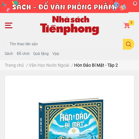
0
Sách
Đồ chơi
Quà tặng
Vpp
Trang chủ
/
Văn Học Nước Ngoài
/
Hòn Đảo Bí Mật - Tập 2