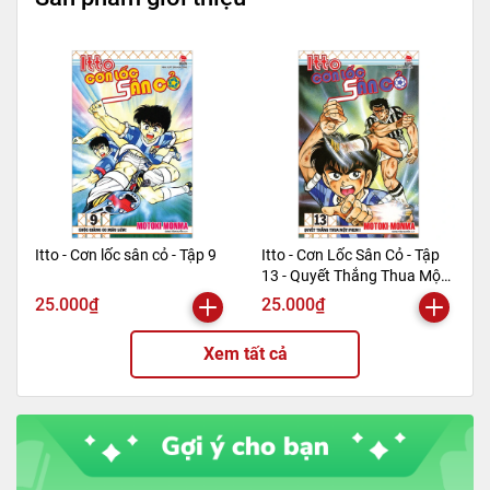
Itto - Cơn lốc sân cỏ - Tập 9
Itto - Cơn Lốc Sân Cỏ - Tập
13 - Quyết Thắng Thua Một
Phen!! (Tái Bản 2024)
25.000₫
25.000₫
Xem tất cả