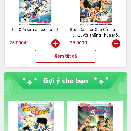
Itto - Cơn lốc sân cỏ - Tập 9
Itto - Cơn Lốc Sân Cỏ - Tập
13 - Quyết Thắng Thua Một
Phen!! (Tái Bản 2024)
25.000₫
25.000₫
Xem tất cả