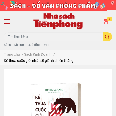
0
Sách
Đồ chơi
Quà tặng
Vpp
Trang chủ
/
Sách Kinh Doanh
/
Kẻ thua cuộc giỏi nhất sẽ giành chiến thắng