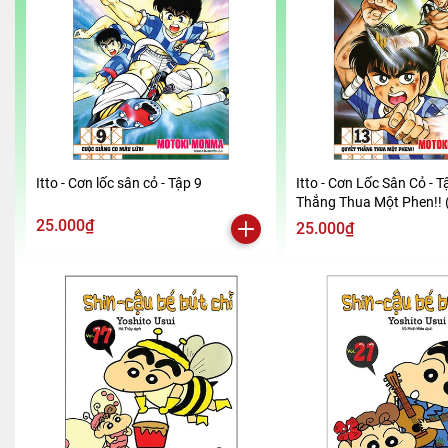
Itto - Cơn lốc sân cỏ - Tập 9
Itto - Cơn Lốc Sân Cỏ - T
Thắng Thua Một Phen!! 
2024)
25.000₫
25.000₫