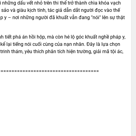
 những dấu vết nhỏ trên thi thể trở thành chìa khóa vạch
sảo và giàu kịch tính, tác giả dẫn dắt người đọc vào thế
 y – nơi những người đã khuất vẫn đang "nói" lên sự thật
h tiết phá án hồi hộp, mà còn hé lộ góc khuất nghề pháp y,
 kể lại tiếng nói cuối cùng của nạn nhân. Đây là lựa chọn
rinh thám, yêu thích phân tích hiện trường, giải mã tội ác,
=====================================