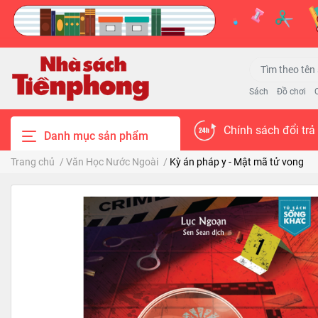
Sách
Đồ chơi
Chính sách đổi trả
Danh mục sản phẩm
Trang chủ
/
Văn Học Nước Ngoài
/
Kỳ án pháp y - Mật mã tử vong