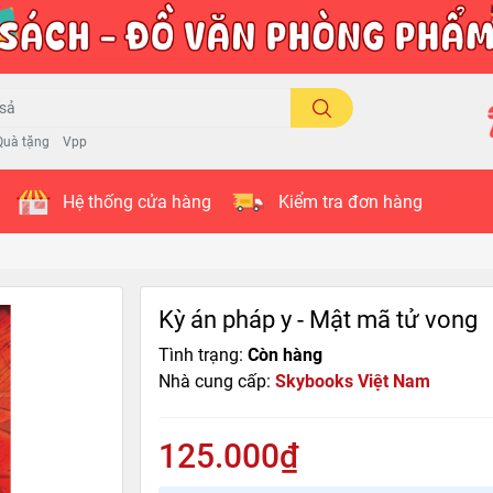
Quà tặng
Vpp
Hệ thống cửa hàng
Kiểm tra đơn hàng
Kỳ án pháp y - Mật mã tử vong
Tình trạng:
Còn hàng
Nhà cung cấp:
Skybooks Việt Nam
125.000₫