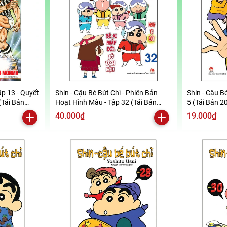
ập 13 - Quyết
Shin - Cậu Bé Bút Chì - Phiên Bản
Shin - Cậu Bé
(Tái Bản
Hoạt Hình Màu - Tập 32 (Tái Bản
5 (Tái Bản 2
2019)
40.000₫
19.000₫