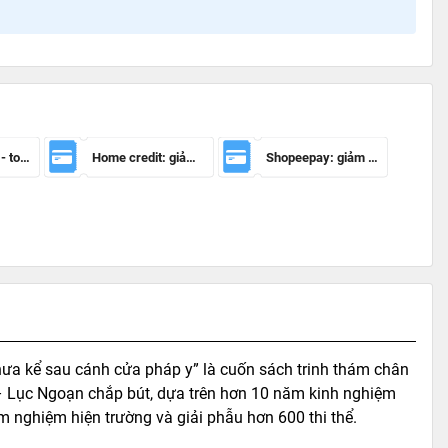
Mã giảm 100k - toàn sàn
Home credit: giảm 50.000đ cho đơn hàng từ 150.000đ
Shopeepay: giảm 20k cho đh từ 30k
ưa kể sau cánh cửa pháp y” là cuốn sách trinh thám chân
 – Lục Ngoạn chắp bút, dựa trên hơn 10 năm kinh nghiệm
 nghiệm hiện trường và giải phẫu hơn 600 thi thể.