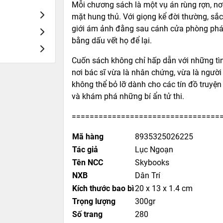
Mỗi chương sách là một vụ án rùng rợn, nơi
mặt hung thủ. Với giọng kể đời thường, sắc 
giới ám ảnh đằng sau cánh cửa phòng pháp
bằng dấu vết họ để lại.
Cuốn sách không chỉ hấp dẫn với những tìn
nơi bác sĩ vừa là nhân chứng, vừa là người
không thể bỏ lỡ dành cho các tín đồ truyện t
và khám phá những bí ẩn tử thi.
=================================
Mã hàng
8935325026225
Tác giả
Lục Ngoạn
Tên NCC
Skybooks
NXB
Dân Trí
Kích thước bao bì
20 x 13 x 1.4 cm
Trọng lượng
300gr
Số trang
280