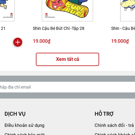
p 21
Shin Cậu Bé Bút Chì -Tập 28
Shin - Cậu Bé
19.000₫
19.000₫
Xem tất cả
DỊCH VỤ
HỖ TRỢ
Điều khoản sử dụng
Chính sách đổi - trả 
Chính sách bảo mật
Chính sách khách sỉ