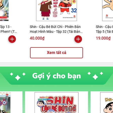
Tập 13 -
Shin - Cậu Bé Bút Chì - Phiên Bản
Shin - Cậu 
Phen!! (Tái
Hoạt Hình Màu - Tập 32 (Tái Bản
Tập 5 (Tái
2019)
40.000₫
19.000₫
Xem tất cả