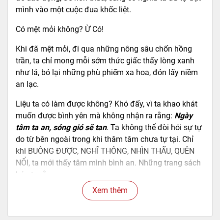
mình vào một cuộc đua khốc liệt.
Có mệt mỏi không? Ừ Có!
Khi đã mệt mỏi, đi qua những nông sâu chốn hồng
trần, ta chỉ mong mỗi sớm thức giấc thấy lòng xanh
như lá, bỏ lại những phù phiếm xa hoa, đón lấy niềm
an lạc.
Liệu ta có làm được không? Khó đấy, vì ta khao khát
muốn được bình yên mà không nhận ra rằng:
Ngày
tâm ta an, sóng gió sẽ tan
. Ta không thể đòi hỏi sự tự
do từ bên ngoài trong khi thâm tâm chưa tự tại. Chỉ
khi BUÔNG ĐƯỢC, NGHĨ THÔNG, NHÌN THẤU, QUÊN
NỔI, ta mới thấy tâm mình bình an. Những trang sách
bảo ta rằng:
Xem thêm
Cuộc đời này, như một đám mây, mỗi kẻ nhìn vào mà
hình dung một hình dáng cho mình.
Cuộc đời này, như một câu hỏi mở, mỗi kẻ đều có đáp