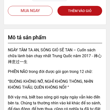
MUA NGAY
THÊM VÀO GIỎ
Mô tả sản phẩm
NGÀY TÂM TA AN, SÓNG GIÓ SẼ TAN – Cuốn sách
chữa lành bán chạy nhất Trung Quốc năm 2017 - 禅心
禅意过一生
PHIỀN NÃO trong đời được gói gọn trong 12 chữ:
“BUÔNG KHÔNG NỠ, NGHĨ KHÔNG THÔNG, NHÌN
KHÔNG THẤU, QUÊN KHÔNG N­ỔI! “
Bởi vậy mà, biết bao sóng gió ngày ngày vẫn kéo đến
bên ta. Chúng ta thường nhìn vào kẻ khác để so sánh,
để dao động, để hơn thua, cũng có nghĩa ta đã tự đặt