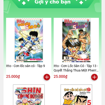
============================
Mã hàng
8936186542497
Tác giả
Lý Lê, Thẩm Gia Kha
Tên NCC
Skybooks
NXB
Hà Nội
Kích thước bao bì
13.5 x 20.5 cm x 1.5
Trọng lượng
300gr
Số trang
288
Hình thức
Bìa mềm
Itto - Cơn lốc sân cỏ - Tập 9
Itto - Cơn Lốc Sân Cỏ - Tập 13 -
Quyết Thắng Thua Một Phen!!
(Tái Bản 2024)
25.000₫
25.000₫