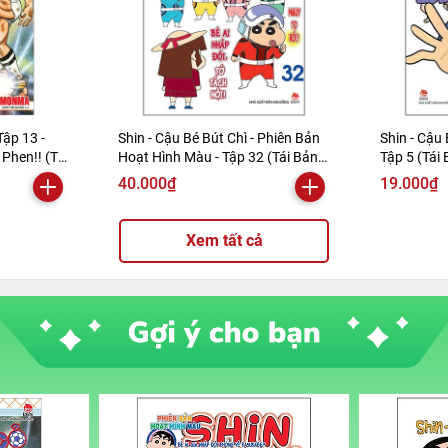
Tập 13 -
Shin - Cậu Bé Bút Chì - Phiên Bản
Shin - Cậu 
Phen!! (Tái
Hoạt Hình Màu - Tập 32 (Tái Bản
Tập 5 (Tái
2019)
40.000₫
19.000₫
Xem tất cả