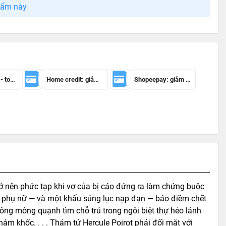
hẩm này
Mã giảm 100k - toàn sàn
Home credit: giảm 50.000đ cho đơn hàng từ 150.000đ
Shopeepay: giảm 20k cho đh từ 30k
rở nên phức tạp khi vợ của bị cáo đứng ra làm chứng buộc
của phụ nữ — và một khẩu súng lục nạp đạn — báo điềm chết
không mông quạnh tìm chỗ trú trong ngôi biệt thự hẻo lánh
m khốc. . . . Thám tử Hercule Poirot phải đối mặt với