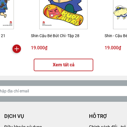
p 21
Shin Cậu Bé Bút Chì -Tập 28
Shin - Cậu Bé
19.000₫
19.000₫
Xem tất cả
DỊCH VỤ
HỖ TRỢ
Điều khoản sử dụng
Chính sách đổi - trả 