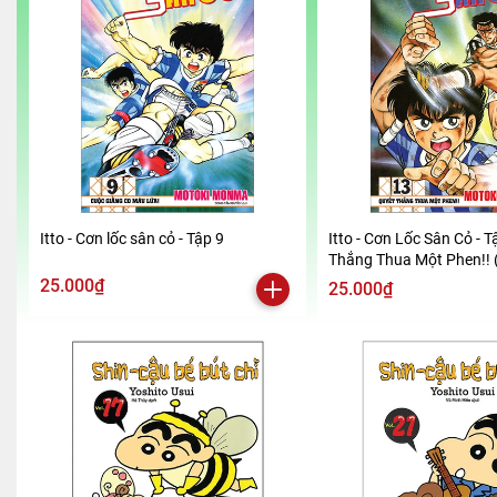
Itto - Cơn lốc sân cỏ - Tập 9
Itto - Cơn Lốc Sân Cỏ - T
Thắng Thua Một Phen!! 
2024)
25.000₫
25.000₫