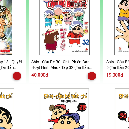
ập 13 - Quyết
Shin - Cậu Bé Bút Chì - Phiên Bản
Shin - Cậu Bé
(Tái Bản
Hoạt Hình Màu - Tập 32 (Tái Bản
5 (Tái Bản 2
2019)
40.000₫
19.000₫