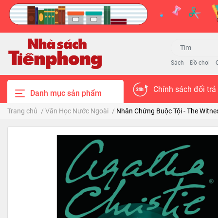
Sách
Đồ chơi
Chính sách đổi trả
Danh mục sản phẩm
Trang chủ
/
Văn Học Nước Ngoài
/
Nhân Chứng Buộc Tội - The Witne