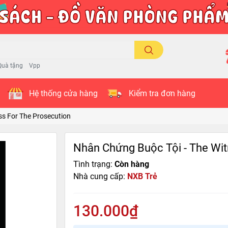
Quà tặng
Vpp
Hệ thống cửa hàng
Kiểm tra đơn hàng
ss For The Prosecution
Nhân Chứng Buộc Tội - The Wit
Tình trạng:
Còn hàng
Nhà cung cấp:
NXB Trẻ
130.000₫