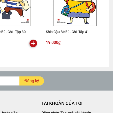
 Bút Chì - Tập 30
Shin Cậu Bé Bút Chì -Tập 41
19.000₫
Đăng ký
TÀI KHOẢN CỦA TÔI
- hoàn tiền
Đăng nhập/Tạo mới tài khoản