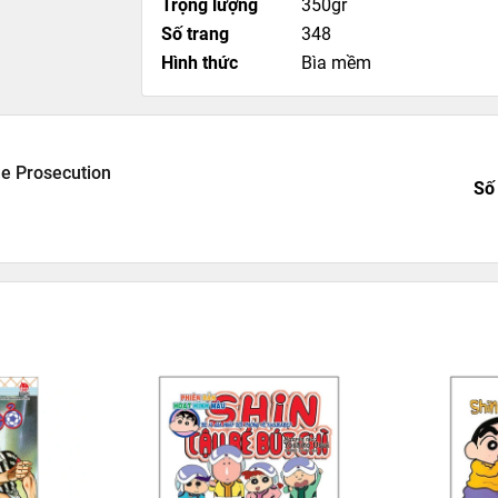
Trọng lượng
350gr
Số trang
348
Hình thức
Bìa mềm
he Prosecution
Số