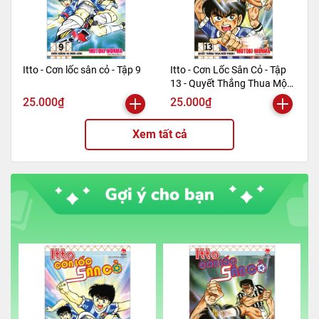
Itto - Cơn lốc sân cỏ - Tập 9
Itto - Cơn Lốc Sân Cỏ - Tập
13 - Quyết Thắng Thua Một
Phen!! (Tái Bản 2024)
25.000₫
25.000₫
Xem tất cả