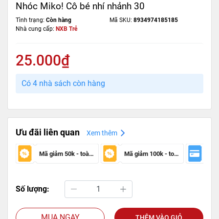
Nhóc Miko! Cô bé nhí nhảnh 30
Tình trạng:
Còn hàng
Mã SKU:
8934974185185
Nhà cung cấp:
NXB Trẻ
25.000₫
Có 4 nhà sách còn hàng
Ưu đãi liên quan
Xem thêm
Mã giảm 50k - toàn sàn
Mã giảm 100k - toàn sàn
Số lượng:
MUA NGAY
THÊM VÀO GIỎ