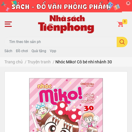
0
Sách
Đồ chơi
Quà tặng
Vpp
Trang chủ
/
Truyện tranh
/
Nhóc Miko! Cô bé nhí nhảnh 30