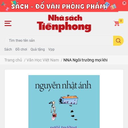
0
Sách
Đồ chơi
Quà tặng
Vpp
Trang chủ
/
Văn Học Việt Nam
/
NNA Ngôi trường mọi khi