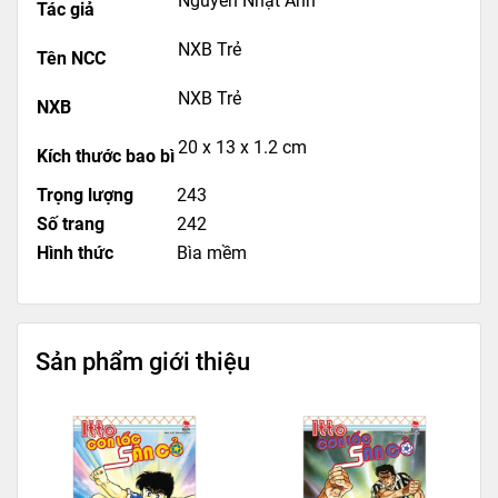
Nguyễn Nhật Ánh
Tác giả
NXB Trẻ
Tên NCC
NXB Trẻ
NXB
20 x 13 x 1.2 cm
Kích thước bao bì
Trọng lượng
243
Số trang
242
Hình thức
Bìa mềm
Sản phẩm giới thiệu