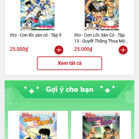
Itto - Cơn lốc sân cỏ - Tập 9
Itto - Cơn Lốc Sân Cỏ - Tập
13 - Quyết Thắng Thua Một
Phen!! (Tái Bản 2024)
25.000₫
25.000₫
Xem tất cả