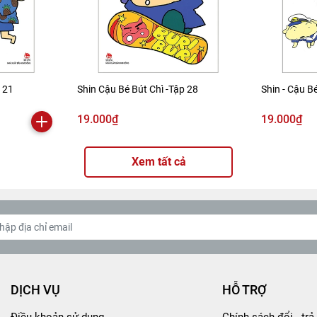
p 21
Shin Cậu Bé Bút Chì -Tập 28
Shin - Cậu Bé
19.000₫
19.000₫
Xem tất cả
DỊCH VỤ
HỖ TRỢ
Điều khoản sử dụng
Chính sách đổi - trả 