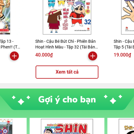
Tập 13 -
Shin - Cậu Bé Bút Chì - Phiên Bản
Shin - Cậu 
Phen!! (Tái
Hoạt Hình Màu - Tập 32 (Tái Bản
Tập 5 (Tái
2019)
40.000₫
19.000₫
Xem tất cả