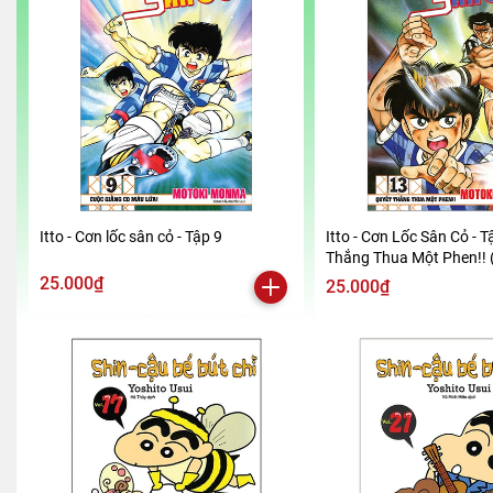
Itto - Cơn lốc sân cỏ - Tập 9
Itto - Cơn Lốc Sân Cỏ - T
Thắng Thua Một Phen!! 
2024)
25.000₫
25.000₫