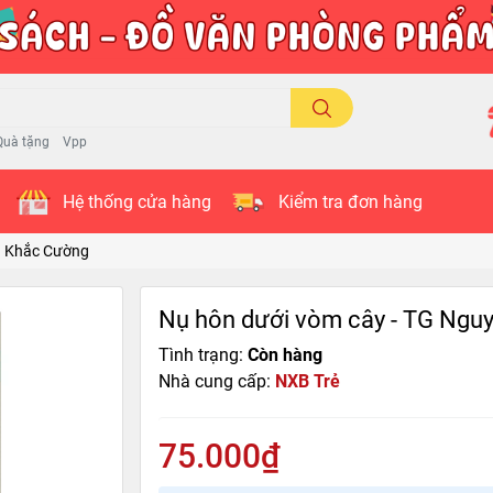
Quà tặng
Vpp
Hệ thống cửa hàng
Kiểm tra đơn hàng
n Khắc Cường
Nụ hôn dưới vòm cây - TG Ngu
Tình trạng:
Còn hàng
Nhà cung cấp:
NXB Trẻ
75.000₫