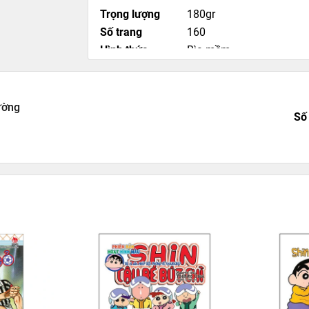
Trọng lượng
180gr
Số trang
160
Hình thức
Bìa mềm
ường
Số