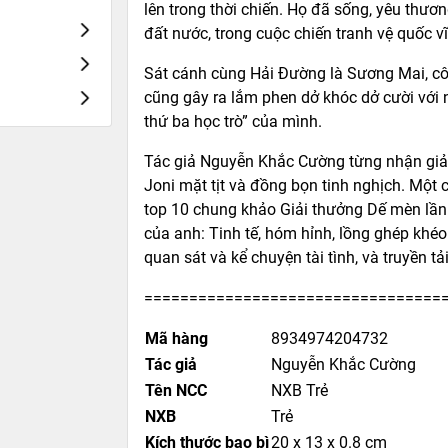
lên trong thời chiến. Họ đã sống, yêu thư
đất nước, trong cuộc chiến tranh vệ quốc vĩ
Sát cánh cùng Hải Đường là Sương Mai, cô b
cũng gây ra lắm phen dở khóc dở cười với
thứ ba học trò” của mình.
Tác giả Nguyễn Khắc Cường từng nhận giả
Joni mặt tịt và đồng bọn tinh nghịch. Một
top 10 chung khảo Giải thưởng Dế mèn lần 
của anh: Tinh tế, hóm hỉnh, lồng ghép khé
quan sát và kể chuyện tài tình, và truyền t
=================================
Mã hàng
8934974204732
Tác giả
Nguyễn Khắc Cường
Tên NCC
NXB Trẻ
NXB
Trẻ
Kích thước bao bì
20 x 13 x 0.8 cm