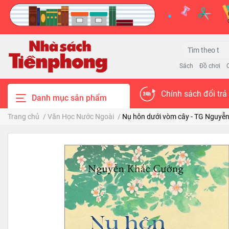
Sách
Đồ chơi
Chính sách đổi trả
Danh mục sản phẩm
Trang chủ
/
Văn Học Nước Ngoài
/
Nụ hôn dưới vòm cây - TG Nguyễ