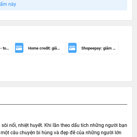
hẩm này
Mã giảm 100k - toàn sàn
Home credit: giảm 50.000đ cho đơn hàng từ 150.000đ
Shopeepay: giảm 20k cho đh từ 30k
sôi nổi, nhiệt huyết. Khi lần theo dấu tích những người bạn
n một câu chuyện bi hùng và đẹp đẽ của những người lớn