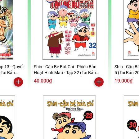
ập 13 - Quyết
Shin - Cậu Bé Bút Chì - Phiên Bản
Shin - Cậu Bé
(Tái Bản
Hoạt Hình Màu - Tập 32 (Tái Bản
5 (Tái Bản 2
2019)
40.000₫
19.000₫