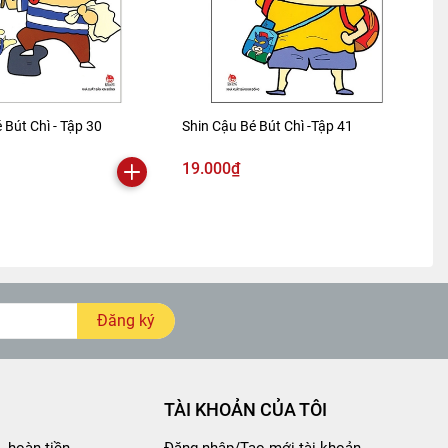
 Bút Chì - Tập 30
Shin Cậu Bé Bút Chì -Tập 41
19.000₫
Đăng ký
TÀI KHOẢN CỦA TÔI
- hoàn tiền
Đăng nhập/Tạo mới tài khoản