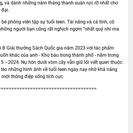
ơng, và dành những năm tháng thanh xuân rực rỡ nhất cho
 đại.
é phóng viên tập sự tuổi teen. Tài năng và cá tính, cô
 những người bạn cũng rất nghịch ngợm “nhất quỷ nhì ma
i B Giải thưởng Sách Quốc gia năm 2023 với tác phẩm
 cuốn khác của anh - Kho báu trong thành phố - nằm trong
5 –2024. Nụ hôn dưới vòm cây vẫn giữ lối viết quen thuộc
o léo những hình ảnh về tuổi teen ngày nay nhờ khả năng
ải một thông điệp sống tích cực.
=====================================