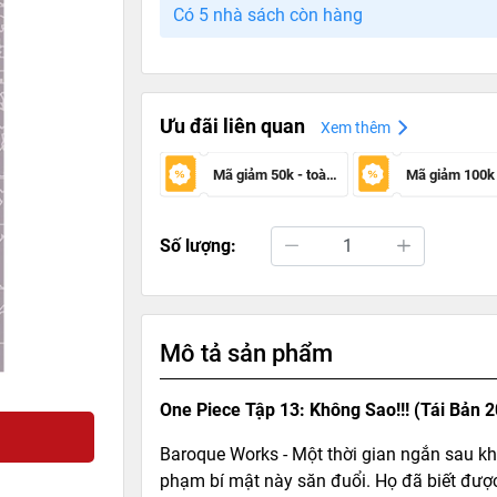
Có 5 nhà sách còn hàng
Ưu đãi liên quan
Xem thêm
Mã giảm 50k - toàn sàn
Số lượng:
Mô tả sản phẩm
One Piece Tập 13: Không Sao!!! (Tái Bản 
Baroque Works - Một thời gian ngắn sau khi
phạm bí mật này săn đuổi. Họ đã biết được 