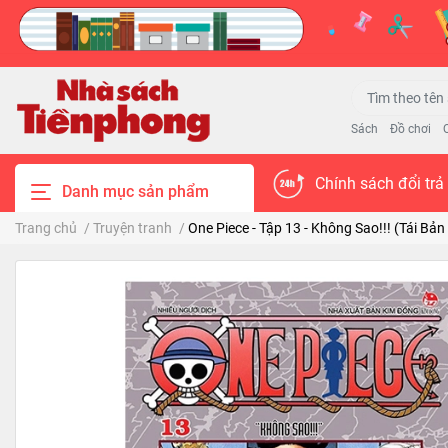
Sách
Đồ chơi
Chính sách đổi trả
Danh mục sản phẩm
Trang chủ
/
Truyện tranh
/
One Piece - Tập 13 - Không Sao!!! (Tái Bản