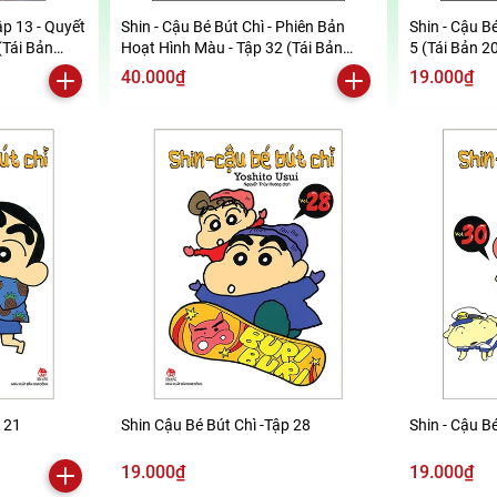
ập 13 - Quyết
Shin - Cậu Bé Bút Chì - Phiên Bản
Shin - Cậu Bé
(Tái Bản
Hoạt Hình Màu - Tập 32 (Tái Bản
5 (Tái Bản 2
2019)
40.000₫
19.000₫
p 21
Shin Cậu Bé Bút Chì -Tập 28
Shin - Cậu Bé
19.000₫
19.000₫