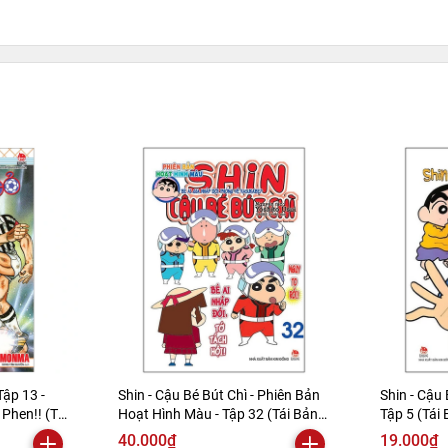
Tập 13 -
Shin - Cậu Bé Bút Chì - Phiên Bản
Shin - Cậu 
Phen!! (Tái
Hoạt Hình Màu - Tập 32 (Tái Bản
Tập 5 (Tái
2019)
40.000₫
19.000₫