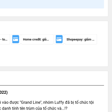
Mã giảm 100k - toàn sàn
Home credit: giảm 50.000đ cho đơn hàng từ 150.000đ
Shopeepay: giảm 20k cho đh từ 30k
2022)
 vào được "Grand Line", nhóm Luffy đã bị tổ chức tội
danh tính tên trùm của tổ chức và...!?