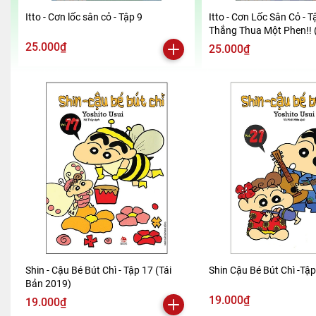
Itto - Cơn lốc sân cỏ - Tập 9
Itto - Cơn Lốc Sân Cỏ - T
Thắng Thua Một Phen!! 
2024)
25.000₫
25.000₫
Shin - Cậu Bé Bút Chì - Tập 17 (Tái
Shin Cậu Bé Bút Chì -Tậ
Bản 2019)
19.000₫
19.000₫