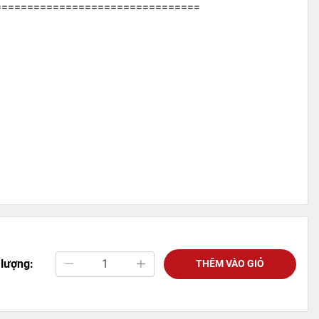
================================
 lượng:
THÊM VÀO GIỎ