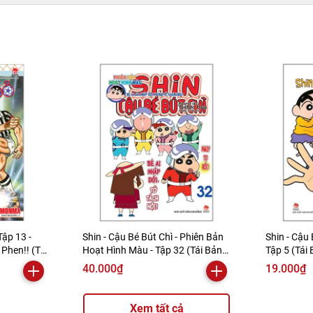
Tập 13 -
Shin - Cậu Bé Bút Chì - Phiên Bản
Shin - Cậu 
Phen!! (Tái
Hoạt Hình Màu - Tập 32 (Tái Bản
Tập 5 (Tái
2019)
40.000₫
19.000₫
Xem tất cả