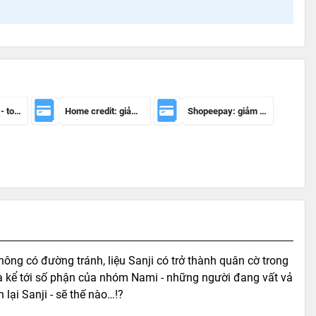
Mã giảm 100k - toàn sàn
Home credit: giảm 50.000đ cho đơn hàng từ 150.000đ
Shopeepay: giảm 20k cho đh từ 30k
ng có đường tránh, liệu Sanji có trở thành quân cờ trong
a kể tới số phận của nhóm Nami - những người đang vất vả
lại Sanji - sẽ thế nào…!?