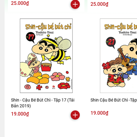
2024)
25.000₫
25.000₫
Shin - Cậu Bé Bút Chì - Tập 17 (Tái
Shin Cậu Bé Bút Chì -Tậ
Bản 2019)
19.000₫
19.000₫