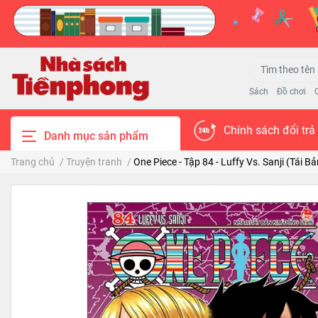
Sách
Đồ chơi
Chính sách đổi trả
Danh mục sản phẩm
Trang chủ
/
Truyện tranh
/
One Piece - Tập 84 - Luffy Vs. Sanji (Tái B