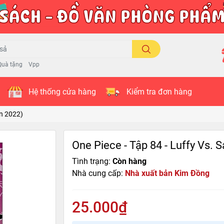
Quà tặng
Vpp
Hệ thống cửa hàng
Kiểm tra đơn hàng
ản 2022)
One Piece - Tập 84 - Luffy Vs. S
Tình trạng:
Còn hàng
Nhà cung cấp:
Nhà xuất bản Kim Đồng
25.000₫