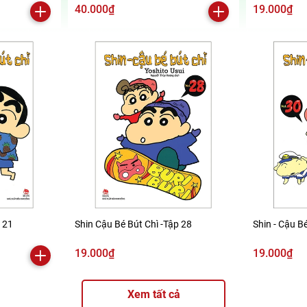
2019)
40.000₫
19.000₫
p 21
Shin Cậu Bé Bút Chì -Tập 28
Shin - Cậu Bé
19.000₫
19.000₫
Xem tất cả