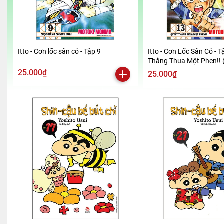
Itto - Cơn lốc sân cỏ - Tập 9
Itto - Cơn Lốc Sân Cỏ - T
Thắng Thua Một Phen!! 
2024)
25.000₫
25.000₫