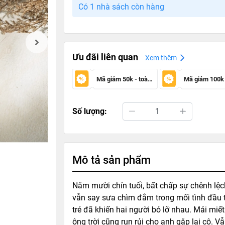
Có 1 nhà sách còn hàng
Ưu đãi liên quan
Xem thêm
Mã giảm 50k - toàn sàn
Số lượng:
Mô tả sản phẩm
Năm mười chín tuổi, bất chấp sự chênh lệch
vẫn say sưa chìm đắm trong mối tình đầu th
trẻ đã khiến hai người bỏ lỡ nhau. Mải mi
ông trời cũng run rủi cho anh gặp lại cô. 