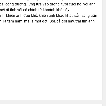
i cổng trường, lưng tựa vào tường, tươi cười nói với anh
sét ái tình với cô chính từ khoảnh khắc ấy.
ình, khiến anh đau khổ, khiến anh khao khát, sẵn sàng trầm
hỉ là tám năm, mà là một đời. Bởi, cả đời này, trái tim anh
=====================================