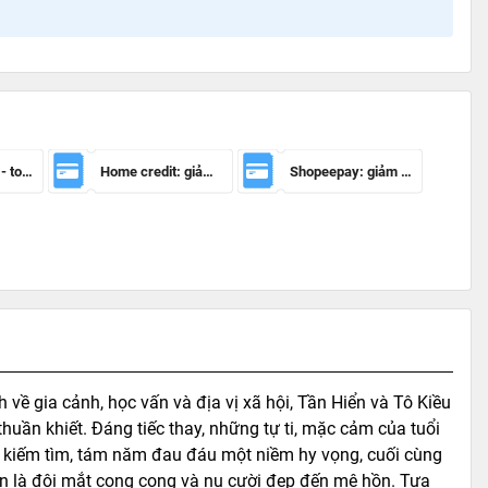
Mã giảm 100k - toàn sàn
Home credit: giảm 50.000đ cho đơn hàng từ 150.000đ
Shopeepay: giảm 20k cho đh từ 30k
 về gia cảnh, học vấn và địa vị xã hội, Tần Hiển và Tô Kiều
uần khiết. Đáng tiếc thay, những tự ti, mặc cảm của tuổi
ết kiếm tìm, tám năm đau đáu một niềm hy vọng, cuối cùng
Vẫn là đôi mắt cong cong và nụ cười đẹp đến mê hồn. Tựa