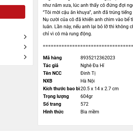
như năm xưa, lúc anh thấy cô đứng đợi ngoà
“Tôi mời cậu ăn khuya”, anh đã trúng tiếng 
Nụ cười của cô đã khiến anh chìm vào bể t
luân. Lần này, nếu anh lại bỏ lỡ thì không c
chỉ vì cô mà rung động.
=================================
Mã hàng
8935212362023
Tác giả
Nghê Đa Hỉ
Tên NCC
Đinh Tị
NXB
Hà Nội
Kích thước bao bì
20.5 x 14 x 2.7 cm
Trọng lượng
604gr
Số trang
572
Hình thức
Bìa mềm