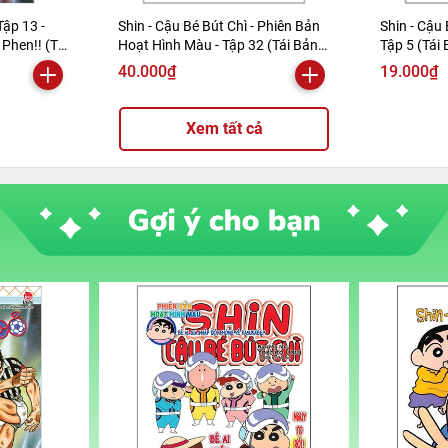
Tập 13 -
Shin - Cậu Bé Bút Chì - Phiên Bản
Shin - Cậu 
Phen!! (Tái
Hoạt Hình Màu - Tập 32 (Tái Bản
Tập 5 (Tái
2019)
40.000₫
19.000₫
Xem tất cả