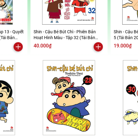
ập 13 - Quyết
Shin - Cậu Bé Bút Chì - Phiên Bản
Shin - Cậu Bé
(Tái Bản
Hoạt Hình Màu - Tập 32 (Tái Bản
5 (Tái Bản 2
2019)
40.000₫
19.000₫