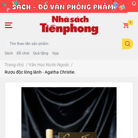
0
Sách
Đồ chơi
Quà tặng
Vpp
Trang chủ
/
Văn Học Nước Ngoài
/
Rượu độc lóng lánh - Agatha Christie.