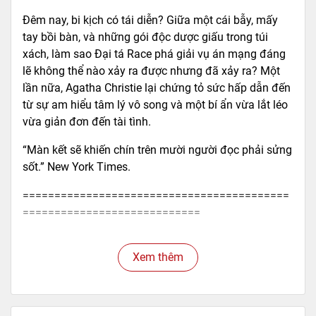
Đêm nay, bi kịch có tái diễn? Giữa một cái bẫy, mấy
tay bồi bàn, và những gói độc dược giấu trong túi
xách, làm sao Đại tá Race phá giải vụ án mạng đáng
lẽ không thể nào xảy ra được nhưng đã xảy ra? Một
lần nữa, Agatha Christie lại chứng tỏ sức hấp dẫn đến
từ sự am hiểu tâm lý vô song và một bí ẩn vừa lắt léo
vừa giản đơn đến tài tình.
“Màn kết sẽ khiến chín trên mười người đọc phải sửng
sốt.” New York Times.
==========================================
============================
Mã hàng
8934974184409
Xem thêm
Tác giả
Agatha Christie
Tên NCC
NXB Trẻ
NXB
NXB Trẻ
Kích thước bao bì
26 x 19 cm