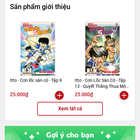
Sản phẩm giới thiệu
Trọng lượng
350gr
Số trang
324
Hình thức
Bìa mềm
Itto - Cơn lốc sân cỏ - Tập 9
Itto - Cơn Lốc Sân Cỏ - Tập
13 - Quyết Thắng Thua Một
Phen!! (Tái Bản 2024)
25.000₫
25.000₫
Xem tất cả