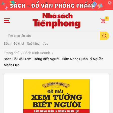
0
Sách
Đồ chơi
Quà tặng
Vpp
Trang chủ
/
Sách Kinh Doanh
/
Sách Đồ Giải Xem Tướng Biết Người - Cẩm Nang Quản Lý Nguồn
Nhân Lực