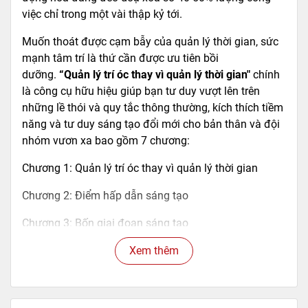
việc chỉ trong một vài thập kỷ tới.
Muốn thoát được cạm bẫy của quản lý thời gian, sức
mạnh tâm trí là thứ cần được ưu tiên bồi
dưỡng.
“Quản lý trí óc thay vì quản lý thời gian"
chính
là công cụ hữu hiệu giúp bạn tư duy vượt lên trên
những lề thói và quy tắc thông thường, kích thích tiềm
năng và tư duy sáng tạo đổi mới cho bản thân và đội
nhóm vươn xa bao gồm 7 chương:
Chương 1: Quản lý trí óc thay vì quản lý thời gian
Chương 2: Điểm hấp dẫn sáng tạo
Chương 3: Bốn giai đoạn sáng tạo
Chương 4: Bảy trạng thái tinh thần khi lao động sáng
Xem thêm
tạo
Chương 5: Chu kỳ sáng tạo