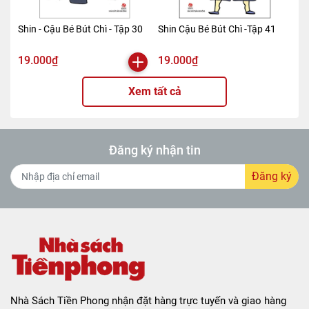
Kích thước bao bì
16*24cm
Số trang
356
Shin - Cậu Bé Bút Chì - Tập 30
Shin Cậu Bé Bút Chì -Tập 41
Hình thức
Bìa mềm
19.000₫
19.000₫
Xem tất cả
Đăng ký nhận tin
Đăng ký
Nhà Sách Tiền Phong nhận đặt hàng trực tuyến và giao hàng