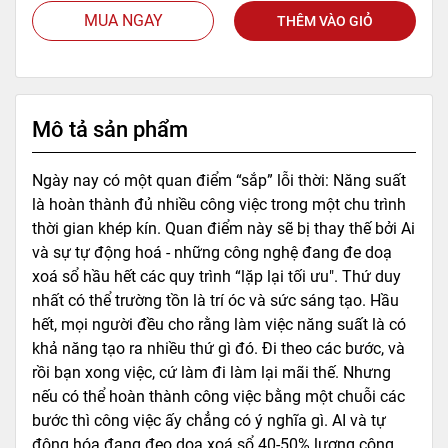
MUA NGAY
THÊM VÀO GIỎ
Mô tả sản phẩm
Ngày nay có một quan điểm “sắp” lỗi thời: Năng suất
là hoàn thành đủ nhiều công việc trong một chu trình
thời gian khép kín. Quan điểm này sẽ bị thay thế bởi Ai
và sự tự động hoá - những công nghệ đang đe doạ
xoá sổ hầu hết các quy trình “lặp lại tối ưu". Thứ duy
nhất có thể trường tồn là trí óc và sức sáng tạo. Hầu
hết, mọi người đều cho rằng làm việc năng suất là có
khả năng tạo ra nhiều thứ gì đó. Đi theo các bước, và
rồi bạn xong việc, cứ làm đi làm lại mãi thế. Nhưng
nếu có thể hoàn thành công việc bằng một chuỗi các
bước thì công việc ấy chẳng có ý nghĩa gì. AI và tự
động hóa đang đeo doạ xoá sổ 40-50% lượng công