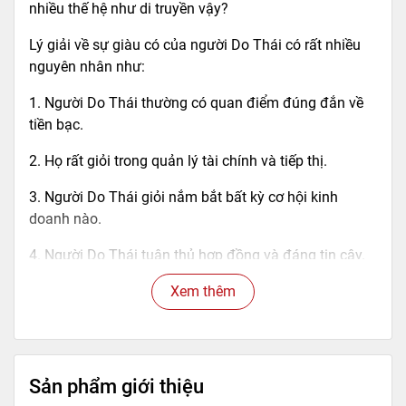
nhiều thế hệ như di truyền vậy?
Lý giải về sự giàu có của người Do Thái có rất nhiều
nguyên nhân như:
1. Người Do Thái thường có quan điểm đúng đắn về
tiền bạc.
2. Họ rất giỏi trong quản lý tài chính và tiếp thị.
3. Người Do Thái giỏi nắm bắt bất kỳ cơ hội kinh
doanh nào.
4. Người Do Thái tuân thủ hợp đồng và đáng tin cậy.
5. Người Do Thái chú ý đến từ thiện.
Xem thêm
Nhưng lý giải về sự xuất sắc của người Do Thái chỉ có
một nguyên nhân duy nhất: Người Do Thái rất coi
trọng giáo dục và học tập. Do đó, từ thời thơ ấu cha
Sản phẩm giới thiệu
mẹ Do Thái đã chú trọng nuôi dạy con cái, tôn trọng