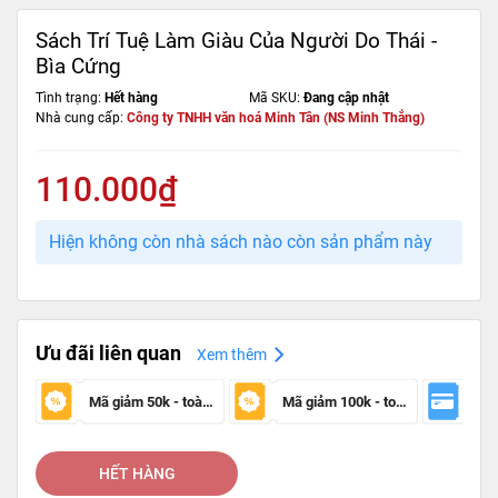
Sách Trí Tuệ Làm Giàu Của Người Do Thái -
Bìa Cứng
Tình trạng:
Hết hàng
Mã SKU:
Đang cập nhật
Nhà cung cấp:
Công ty TNHH văn hoá Minh Tân (NS Minh Thắng)
110.000₫
Hiện không còn nhà sách nào còn sản phẩm này
Ưu đãi liên quan
Xem thêm
Mã giảm 50k - toàn sàn
Mã giảm 100k - toàn sàn
HẾT HÀNG