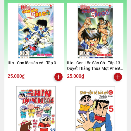
Kích thước bao bì
20.5 x 15 x 2.2 cm
Trọng lượng
520
Số trang
404
Hình thức
Bìa mềm
Itto - Cơn lốc sân cỏ - Tập 9
Itto - Cơn Lốc Sân Cỏ - Tập 13 -
Quyết Thắng Thua Một Phen!!
(Tái Bản 2024)
25.000₫
25.000₫