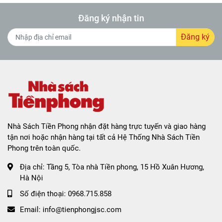
Đăng ký nhận tin
Đăng ký
Nhà Sách Tiền Phong nhận đặt hàng trực tuyến và giao hàng
tận nơi hoặc nhận hàng tại tất cả Hệ Thống Nhà Sách Tiền
Phong trên toàn quốc.
Địa chỉ:
Tầng 5, Tòa nhà Tiền phong, 15 Hồ Xuân Hương,
Hà Nội
Số điện thoại:
0968.715.858
Email:
info@tienphongjsc.com