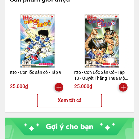
==========================================
=======================
Mã hàng
8935244888607
Tác giả
Yoshito Usui
Tên NCC
Nhà xuất bản Kim Đồng
NXB
Kim Đồng
Kích thước bao bì
20.5 x 14.5 x 0.6 cm
Trọng lượng (gr)
159
Itto - Cơn lốc sân cỏ - Tập 9
Itto - Cơn Lốc Sân Cỏ - Tập
Số trang
124
13 - Quyết Thắng Thua Một
Hình thức
Bìa mềm
Phen!! (Tái Bản 2024)
25.000₫
25.000₫
Xem tất cả