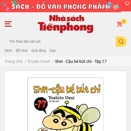
0
Sách
Đồ chơi
Quà tặng
Vpp
Trang chủ
/
Truyện tranh
/
Shin - Cậu bé bút chì - Tập 17