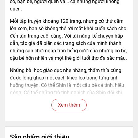
cô, bạn bè, người quen và... cả những người không
quen.
Mỗi tập truyện khoảng 120 trang, nhưng cứ thử cầm
lên xem, bạn sẽ không thể rời mắt khỏi cuốn sách cho
đến tận trang cuối cùng. Với tài năng kể chuyện hấp
dẫn, tác giả đã biến các trang sách của mình thành
những sân chơi ngập tràn tiếng cười của những cô bé,
cậu bé hồn nhiên và một thế giới tuổi thơ đa sắc màu.
Những bài học giáo dục nhẹ nhàng, thấm thía cũng
được lồng ghép một cách khéo léo trong từng tình
huống truyện. Có thể Shin là một cậu bé cá tính, hiếu
động. Có thể những trò tinh nghịch của Shin đôi khi
quá trớn, chẳng chừa một ai. Nhưng sau những "sự
Xem thêm
cố" do Shin gây ra, người lớn thấy mình cần "quan
tâm" đến trẻ con nhiều hơn nữa, các bạn đọc nhỏ tuổi
chắc hẳn cũng được dịp nhìn nhận lại bản thân, để
phân biệt điều tốt điều xấu trong cuộc sống.
Sản phẩm giới thiệu