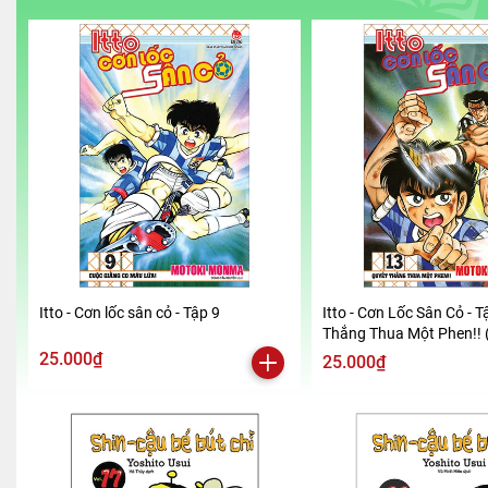
Itto - Cơn lốc sân cỏ - Tập 9
Itto - Cơn Lốc Sân Cỏ - T
Thắng Thua Một Phen!! 
2024)
25.000₫
25.000₫