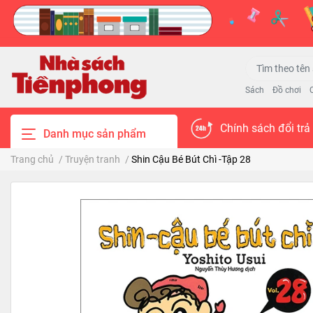
Sách
Đồ chơi
Chính sách đổi trả
Danh mục sản phẩm
Trang chủ
/
Truyện tranh
/
Shin Cậu Bé Bút Chì -Tập 28