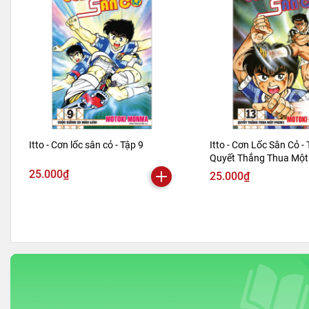
Itto - Cơn lốc sân cỏ - Tập 9
Itto - Cơn Lốc Sân Cỏ - 
Quyết Thắng Thua Một 
Bản 2024)
25.000₫
25.000₫