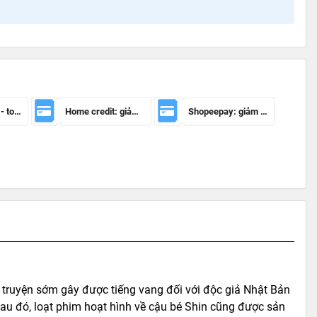
Mã giảm 100k - toàn sàn
Home credit: giảm 50.000đ cho đơn hàng từ 150.000đ
Shopeepay: giảm 20k cho đh từ 30k
truyện sớm gây được tiếng vang đối với độc giả Nhật Bản
sau đó, loạt phim hoạt hình về cậu bé Shin cũng được sản