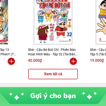
Tập 13 -
Shin - Cậu Bé Bút Chì - Phiên Bản
Shin - Cậu 
Phen!! (Tái
Hoạt Hình Màu - Tập 32 (Tái Bản
Tập 5 (Tái
2019)
40.000₫
19.000₫
Xem tất cả