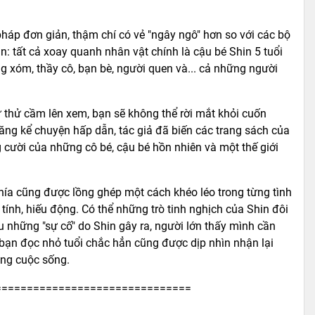
 pháp đơn giản, thậm chí có vẻ "ngây ngô" hơn so với các bộ
: tất cả xoay quanh nhân vật chính là cậu bé Shin 5 tuổi
g xóm, thầy cô, bạn bè, người quen và... cả những người
 thử cầm lên xem, bạn sẽ không thể rời mắt khỏi cuốn
năng kể chuyện hấp dẫn, tác giả đã biến các trang sách của
 cười của những cô bé, cậu bé hồn nhiên và một thế giới
ía cũng được lồng ghép một cách khéo léo trong từng tình
tính, hiếu động. Có thể những trò tinh nghịch của Shin đôi
u những "sự cố" do Shin gây ra, người lớn thấy mình cần
 bạn đọc nhỏ tuổi chắc hẳn cũng được dịp nhìn nhận lại
rong cuộc sống.
===============================