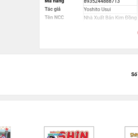
Mã hàng
8935244888713
Tác giả
Yoshito Usui
Tên NCC
Nhà Xuất Bản Kim Đồng
NXB
Kim Đồng
Kích thước bao bì
20.5 x14.5 x0.6 cm
Trọng lượng (gr)
159
Số trang
124
Hình thức
Bìa mềm
Số