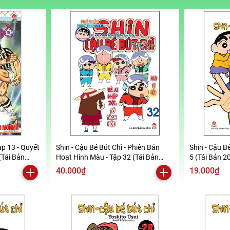
ập 13 - Quyết
Shin - Cậu Bé Bút Chì - Phiên Bản
Shin - Cậu Bé
(Tái Bản
Hoạt Hình Màu - Tập 32 (Tái Bản
5 (Tái Bản 2
2019)
40.000₫
19.000₫